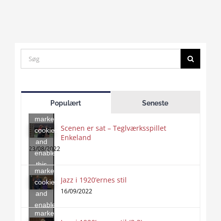
Search
for:
Click
to
Populært
Seneste
accept
marketing
Scenen er sat – Teglværksspillet
cookies
Enkeland
Click
and
to
23/08/2022
enable
accept
this
marketing
content
Jazz i 1920’ernes stil
Click
cookies
to
16/09/2022
and
accept
enable
marketing
this