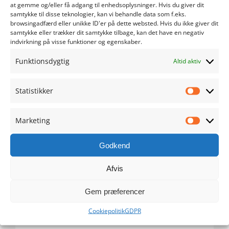
at gemme og/eller få adgang til enhedsoplysninger. Hvis du giver dit
samtykke til disse teknologier, kan vi behandle data som f.eks.
maj 2024
browsingadfærd eller unikke ID'er på dette websted. Hvis du ikke giver dit
samtykke eller trækker dit samtykke tilbage, kan det have en negativ
indvirkning på visse funktioner og egenskaber.
april 2024
Funktionsdygtig
Altid aktiv
marts 2024
Statistikker
februar 2024
Statistik
januar 2024
Marketing
Marketi
december 2023
Godkend
november 2023
Afvis
Gem præferencer
oktober 2023
Cookiepolitik
GDPR
september 2023