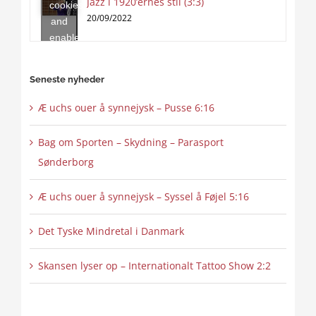
Jazz i 1920’ernes stil (3:3)
cookies
content
20/09/2022
and
enable
this
content
Seneste nyheder
Æ uchs ouer å synnejysk – Pusse 6:16
Bag om Sporten – Skydning – Parasport
Sønderborg
Æ uchs ouer å synnejysk – Syssel å Føjel 5:16
Det Tyske Mindretal i Danmark
Skansen lyser op – Internationalt Tattoo Show 2:2