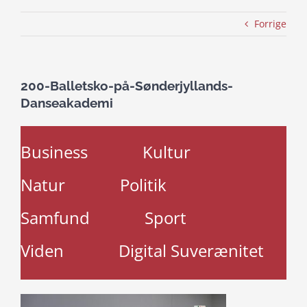
Forrige
200-Balletsko-på-Sønderjyllands-
Danseakademi
Business
Kultur
Natur
Politik
Samfund
Sport
Viden
Digital Suverænitet