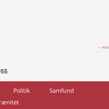
Forr
955
Politik
Samfund
rænitet