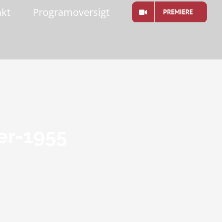
akt
Programoversigt
PREMIERE
er-1955