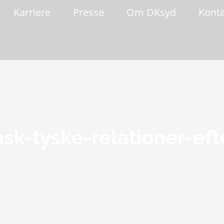
Karriere
Presse
Om DKsyd
Kont
sk-tyske-relationer-eft