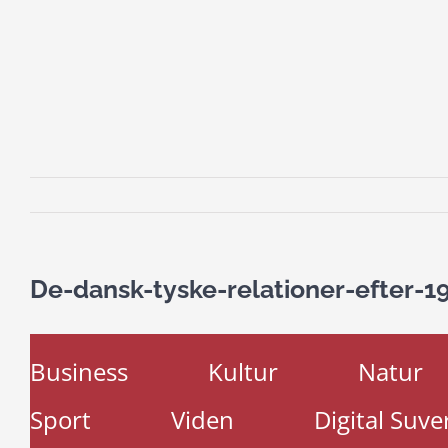
De-dansk-tyske-relationer-efter-1
Business
Kultur
Natur
Sport
Viden
Digital Suve