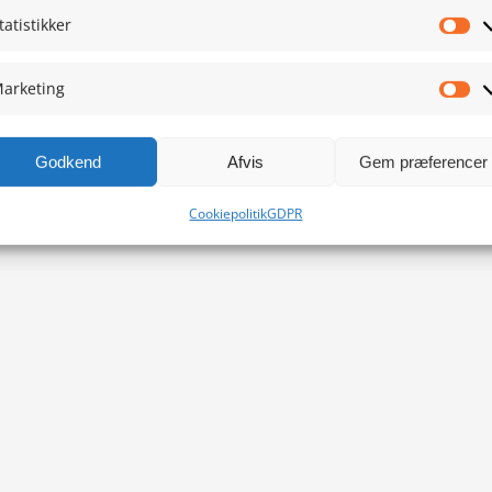
tatistikker
Sta
arketing
Ma
Godkend
Afvis
Gem præferencer
Cookiepolitik
GDPR