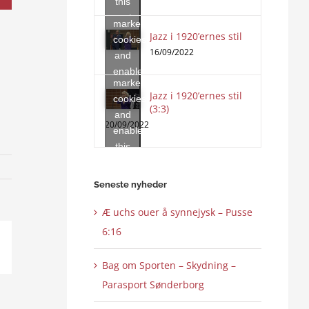
this
accept
content
marketing
Jazz i 1920’ernes stil
Click
cookies
to
16/09/2022
and
accept
enable
marketing
this
Jazz i 1920’ernes stil
cookies
content
(3:3)
and
20/09/2022
enable
this
content
Seneste nyheder
Æ uchs ouer å synnejysk – Pusse
6:16
ail
Bag om Sporten – Skydning –
Parasport Sønderborg