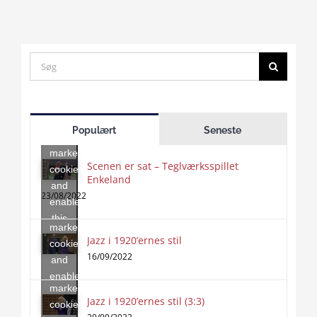
Search
for:
Click
to
Populært
Seneste
accept
marketing
Scenen er sat – Teglværksspillet
cookies
Enkeland
Click
and
to
23/08/2022
enable
accept
this
marketing
content
Jazz i 1920’ernes stil
Click
cookies
to
16/09/2022
and
accept
enable
marketing
this
Jazz i 1920’ernes stil (3:3)
cookies
content