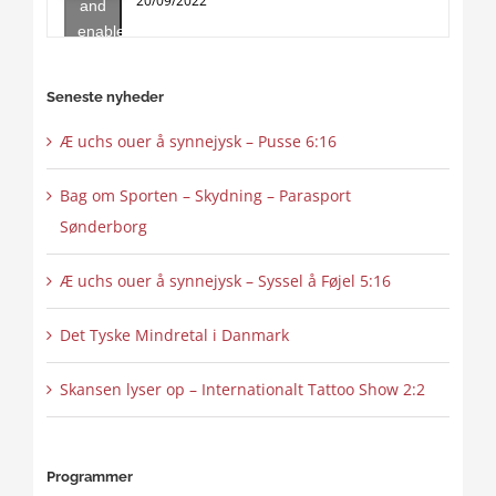
20/09/2022
and
enable
this
content
Seneste nyheder
Æ uchs ouer å synnejysk – Pusse 6:16
Bag om Sporten – Skydning – Parasport
Sønderborg
Æ uchs ouer å synnejysk – Syssel å Føjel 5:16
Det Tyske Mindretal i Danmark
Skansen lyser op – Internationalt Tattoo Show 2:2
Programmer