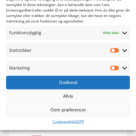
maj 2024
samtykke til disse teknologier, kan vi behandle data som f.eks.
browsingadfærd eller unikke ID'er på dette websted. Hvis du ikke giver dit
samtykke eller trækker dit samtykke tilbage, kan det have en negativ
april 2024
indvirkning på visse funktioner og egenskaber.
Funktionsdygtig
marts 2024
Altid aktiv
februar 2024
Statistikker
Statistik
januar 2024
Marketing
Marketi
december 2023
Godkend
november 2023
Afvis
oktober 2023
Gem præferencer
Cookiepolitik
GDPR
september 2023