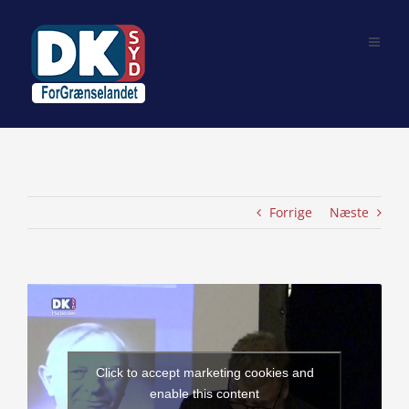
Skip
to
content
Forrige
Næste
View
Larger
Image
Click to accept marketing cookies and
enable this content