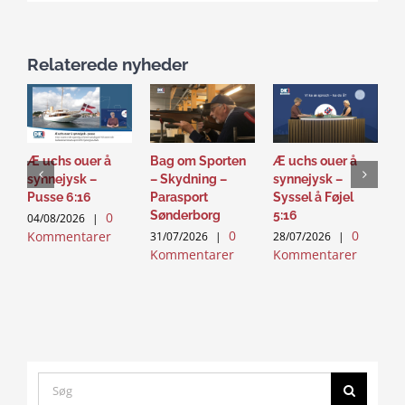
Relaterede nyheder
Æ uchs ouer å
Bag om Sporten
Æ uchs ouer å
S
synnejysk –
– Skydning –
synnejysk –
–
Pusse 6:16
Parasport
Syssel å Føjel
T
Sønderborg
5:16
0
04/08/2026
|
2
0
0
Kommentarer
K
31/07/2026
|
28/07/2026
|
Kommentarer
Kommentarer
Search