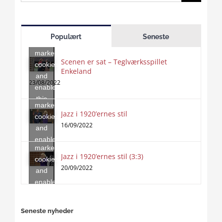
for:
Click
to
Populært
Seneste
accept
marketing
Scenen er sat – Teglværksspillet
cookies
Enkeland
Click
and
to
23/08/2022
enable
accept
this
marketing
content
Jazz i 1920’ernes stil
Click
cookies
to
16/09/2022
and
accept
enable
marketing
this
Jazz i 1920’ernes stil (3:3)
cookies
content
20/09/2022
and
enable
this
content
Seneste nyheder