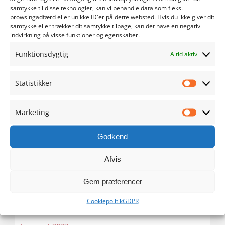
maj 2024
samtykke til disse teknologier, kan vi behandle data som f.eks.
browsingadfærd eller unikke ID'er på dette websted. Hvis du ikke giver dit
samtykke eller trækker dit samtykke tilbage, kan det have en negativ
april 2024
indvirkning på visse funktioner og egenskaber.
Funktionsdygtig
marts 2024
Altid aktiv
februar 2024
Statistikker
Statistik
januar 2024
Marketing
Marketi
december 2023
Godkend
november 2023
Afvis
oktober 2023
Gem præferencer
Cookiepolitik
GDPR
september 2023