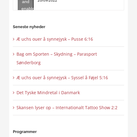
20/09/2022
and
enable
this
content
Seneste nyheder
Æ uchs ouer å synnejysk – Pusse 6:16
Bag om Sporten – Skydning – Parasport
Sønderborg
Æ uchs ouer å synnejysk – Syssel å Føjel 5:16
Det Tyske Mindretal i Danmark
Skansen lyser op – Internationalt Tattoo Show 2:2
Programmer