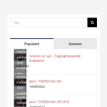
Search
for:
Click
to
Populært
Seneste
accept
marketing
Scenen er sat – Teglværksspillet
cookies
Enkeland
Click
and
to
23/08/2022
enable
accept
this
marketing
content
Jazz i 1920’ernes stil
Click
cookies
to
16/09/2022
and
accept
enable
marketing
this
Jazz i 1920’ernes stil (3:3)
cookies
content