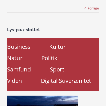
Forrige
Lys-paa-slottet
Business
Kultur
Natur
Politik
Samfund
Sport
Viden
Digital Suverænitet