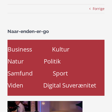
Forrige
Naar-enden-er-go
Business
Kultur
Natur
Politik
Samfund
Sport
Viden
Digital Suverænitet