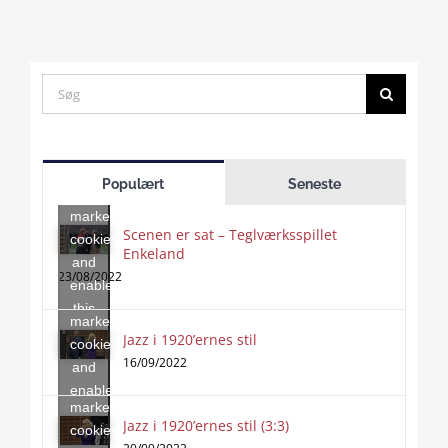
Search
for:
Click
to
Populært
Seneste
accept
marketing
Scenen er sat – Teglværksspillet
cookies
Enkeland
Click
and
to
23/08/2022
enable
accept
this
marketing
content
Jazz i 1920’ernes stil
Click
cookies
to
16/09/2022
and
accept
enable
marketing
this
Jazz i 1920’ernes stil (3:3)
cookies
content