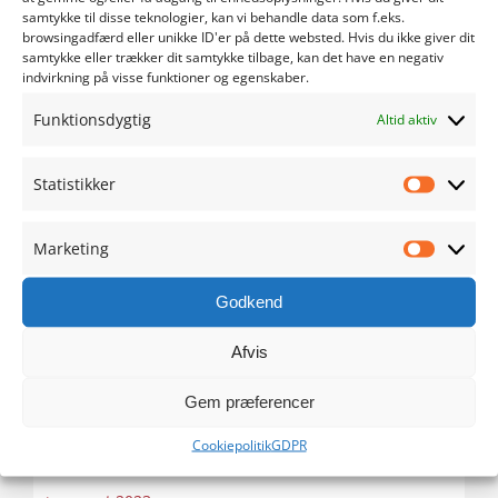
maj 2024
samtykke til disse teknologier, kan vi behandle data som f.eks.
browsingadfærd eller unikke ID'er på dette websted. Hvis du ikke giver dit
samtykke eller trækker dit samtykke tilbage, kan det have en negativ
april 2024
indvirkning på visse funktioner og egenskaber.
Funktionsdygtig
marts 2024
Altid aktiv
februar 2024
Statistikker
Statistik
januar 2024
Marketing
Marketi
december 2023
Godkend
november 2023
Afvis
oktober 2023
Gem præferencer
Cookiepolitik
GDPR
september 2023