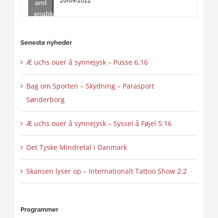
20/09/2022
and
enable
this
content
Seneste nyheder
Æ uchs ouer å synnejysk – Pusse 6:16
Bag om Sporten – Skydning – Parasport
Sønderborg
Æ uchs ouer å synnejysk – Syssel å Føjel 5:16
Det Tyske Mindretal i Danmark
Skansen lyser op – Internationalt Tattoo Show 2:2
Programmer