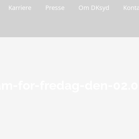
Karriere
Presse
Om DKsyd
Kont
am-for-fredag-den-02.0