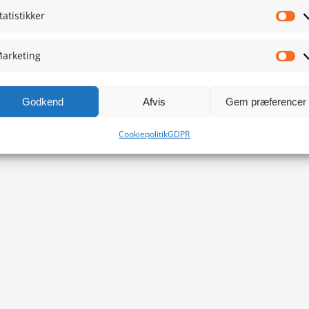
tatistikker
Sta
arketing
Ma
Godkend
Afvis
Gem præferencer
Cookiepolitik
GDPR