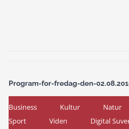
Program-for-fredag-den-02.08.201
Business
Kultur
Natur
Sport
Viden
Digital Suve