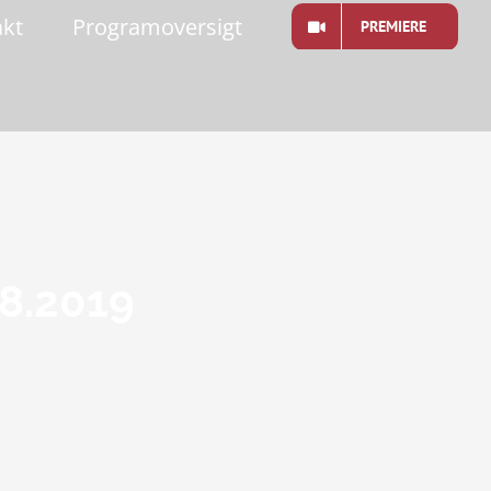
akt
Programoversigt
PREMIERE
8.2019