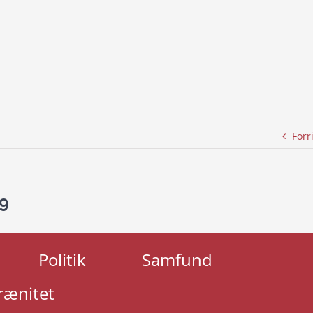
Forr
9
Politik
Samfund
rænitet