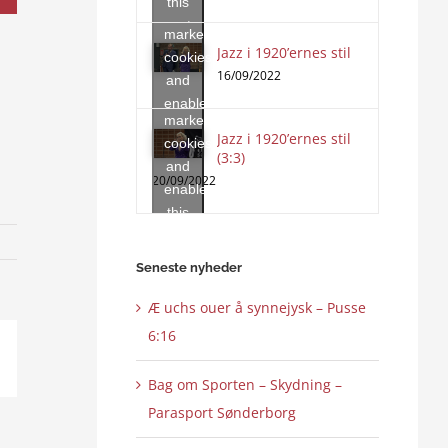
this
accept
content
marketing
Jazz i 1920’ernes stil
Click
cookies
to
16/09/2022
and
accept
enable
marketing
this
Jazz i 1920’ernes stil
cookies
content
(3:3)
and
20/09/2022
enable
this
content
Seneste nyheder
Æ uchs ouer å synnejysk – Pusse
6:16
ail
Bag om Sporten – Skydning –
Parasport Sønderborg