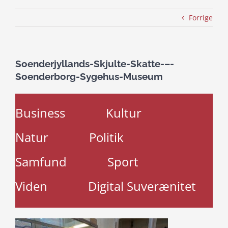
Forrige
Soenderjyllands-Skjulte-Skatte-–-
Soenderborg-Sygehus-Museum
Business
Kultur
Natur
Politik
Samfund
Sport
Viden
Digital Suverænitet