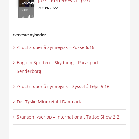
Jazz i 1920’ernes stil (3:3)
cookies
content
20/09/2022
and
enable
this
content
Seneste nyheder
Æ uchs ouer å synnejysk – Pusse 6:16
Bag om Sporten – Skydning – Parasport
Sønderborg
Æ uchs ouer å synnejysk – Syssel å Føjel 5:16
Det Tyske Mindretal i Danmark
Skansen lyser op – Internationalt Tattoo Show 2:2