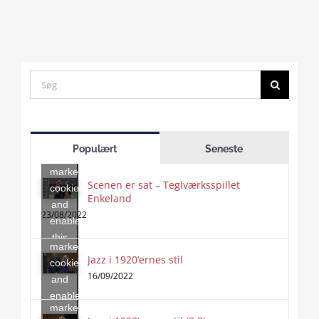
Search
for:
Click
to
Populært
Seneste
accept
marketing
Scenen er sat – Teglværksspillet
cookies
Enkeland
Click
and
to
23/08/2022
enable
accept
this
marketing
content
Jazz i 1920’ernes stil
Click
cookies
to
16/09/2022
and
accept
enable
marketing
this