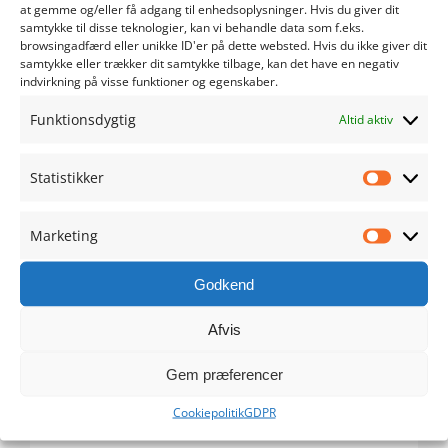
at gemme og/eller få adgang til enhedsoplysninger. Hvis du giver dit
samtykke til disse teknologier, kan vi behandle data som f.eks.
maj 2024
browsingadfærd eller unikke ID'er på dette websted. Hvis du ikke giver dit
samtykke eller trækker dit samtykke tilbage, kan det have en negativ
indvirkning på visse funktioner og egenskaber.
april 2024
Funktionsdygtig
Altid aktiv
marts 2024
Statistikker
februar 2024
Statistik
januar 2024
Marketing
Marketi
december 2023
Godkend
november 2023
Afvis
Gem præferencer
oktober 2023
Cookiepolitik
GDPR
september 2023