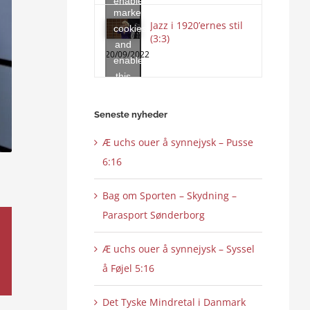
enable
marketing
this
Jazz i 1920’ernes stil
cookies
content
(3:3)
and
20/09/2022
enable
this
content
Seneste nyheder
Æ uchs ouer å synnejysk – Pusse
6:16
Bag om Sporten – Skydning –
Parasport Sønderborg
Æ uchs ouer å synnejysk – Syssel
å Føjel 5:16
Det Tyske Mindretal i Danmark