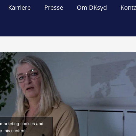
Karriere
Presse
Om DKsyd
Kont
Forrige
Næst
t marketing cookies and
e this content