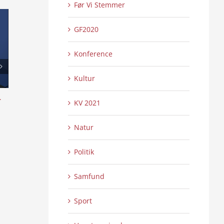
Før Vi Stemmer
GF2020
Konference
Kultur
l
Skansen lyser op – Internationalt Tattoo
Æ uchs ouer å sy
KV 2021
Show 2:2
4:16
0 Kommentarer
0 
21/07/2026
|
21/07/2026
|
Natur
Politik
Samfund
Sport