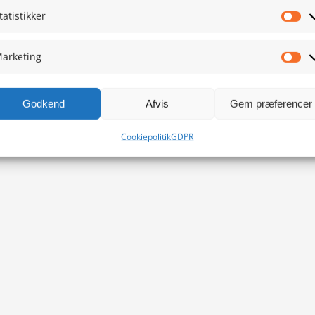
tatistikker
Sta
arketing
Ma
Godkend
Afvis
Gem præferencer
Cookiepolitik
GDPR