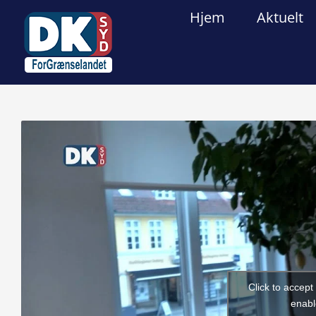
Skip
Hjem
Aktuelt
to
content
View
Larger
Image
Click to accep
enabl