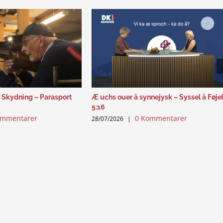
 Skydning – Parasport
Æ uchs ouer å synnejysk – Syssel å Føje
5:16
ommentarer
0 Kommentarer
28/07/2026
|