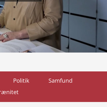
Politik
Samfund
rænitet