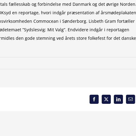
tals fællesskab og forbindelse med Danmark og det øvrige Norden
 DKsyd en reportage, hvori indgår præsentation af årsmødeplakaten
onsvirksomheden Commocean i Sønderborg. Lisbeth Gram fortæller
detemaet ”Sydslesvig: Mit Valg”. Endvidere indgår i reportagen
rmidles den gode stemning ved årets store folkefest for det danske
Facebook
X
LinkedIn
Em