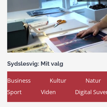
Sydslesvig: Mit valg
Business
Kultur
Natur
Sport
Viden
Digital Suve