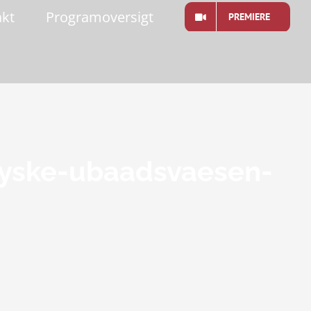
akt
Programoversigt
PREMIERE
-tyske-ubaadsvaesen-