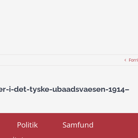
Forr
er-i-det-tyske-ubaadsvaesen-1914–
Politik
Samfund