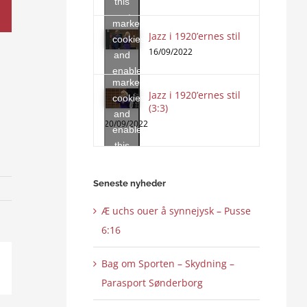
this
accept
content
marketing
Jazz i 1920’ernes stil
Click
cookies
to
16/09/2022
and
accept
enable
marketing
this
Jazz i 1920’ernes stil
cookies
content
(3:3)
and
20/09/2022
enable
this
content
Seneste nyheder
Æ uchs ouer å synnejysk – Pusse
6:16
Bag om Sporten – Skydning –
ail
Parasport Sønderborg