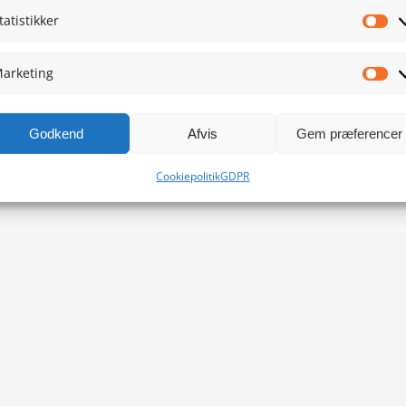
tatistikker
Sta
arketing
Ma
Godkend
Afvis
Gem præferencer
Cookiepolitik
GDPR