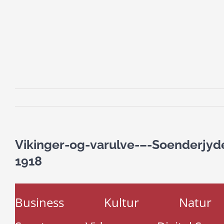
Vikinger-og-varulve-–-Soenderjyd
1918
Business
Kultur
Natur