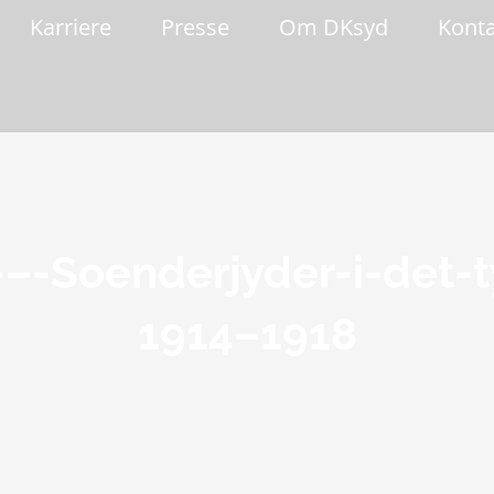
Karriere
Presse
Om DKsyd
Kont
-–-Soenderjyder-i-det
1914–1918