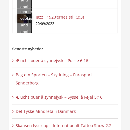
accept
enable
marketing
this
Jazz i 1920’ernes stil (3:3)
cookies
content
20/09/2022
and
enable
this
content
Seneste nyheder
Æ uchs ouer å synnejysk – Pusse 6:16
Bag om Sporten – Skydning – Parasport
Sønderborg
Æ uchs ouer å synnejysk – Syssel å Føjel 5:16
Det Tyske Mindretal i Danmark
Skansen lyser op – Internationalt Tattoo Show 2:2