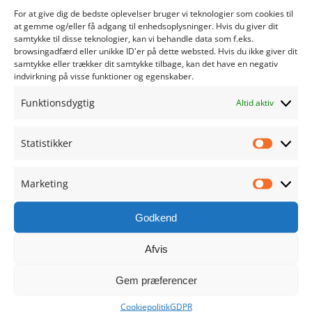
For at give dig de bedste oplevelser bruger vi teknologier som cookies til
at gemme og/eller få adgang til enhedsoplysninger. Hvis du giver dit
juni 2024
samtykke til disse teknologier, kan vi behandle data som f.eks.
browsingadfærd eller unikke ID'er på dette websted. Hvis du ikke giver dit
maj 2024
samtykke eller trækker dit samtykke tilbage, kan det have en negativ
indvirkning på visse funktioner og egenskaber.
april 2024
Funktionsdygtig
Altid aktiv
marts 2024
Statistikker
Statistik
februar 2024
Marketing
Marketi
januar 2024
Godkend
december 2023
Afvis
november 2023
Gem præferencer
oktober 2023
Cookiepolitik
GDPR