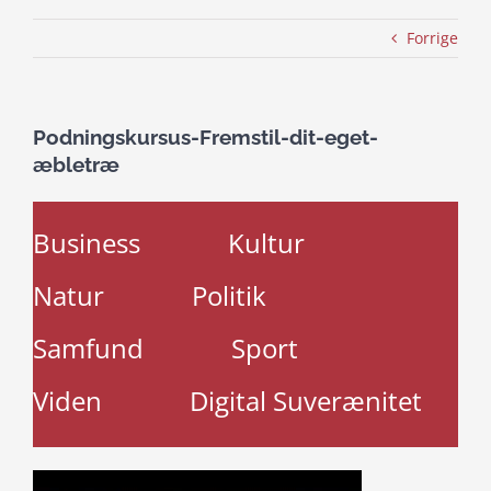
Forrige
Podningskursus-Fremstil-dit-eget-
æbletræ
Business
Kultur
Natur
Politik
Samfund
Sport
Viden
Digital Suverænitet