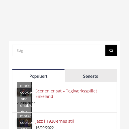
Search
for:
Click
to
Populært
Seneste
accept
marketing
Scenen er sat – Teglværksspillet
cookies
Enkeland
Click
and
to
23/08/2022
enable
accept
this
marketing
content
Jazz i 1920’ernes stil
Click
cookies
to
16/09/2022
and