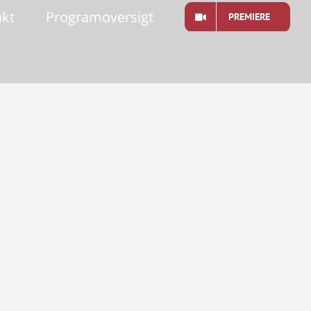
akt
Programoversigt
PREMIERE