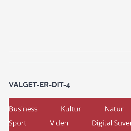
VALGET-ER-DIT-4
Business
Kultur
Natur
Sport
Viden
Digital Suve