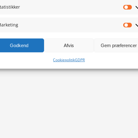
tatistikker
Sta
arketing
Ma
Godkend
Afvis
Gem præferencer
Cookiepolitik
GDPR