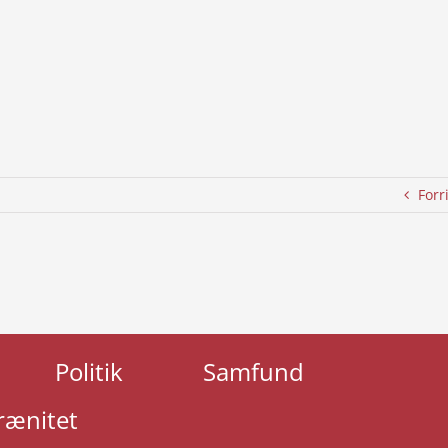
Forr
Politik
Samfund
rænitet