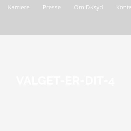
Karriere
Presse
Om DKsyd
Kont
VALGET-ER-DIT-4