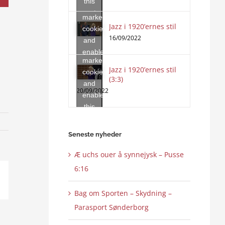
this
accept
content
marketing
Jazz i 1920’ernes stil
Click
cookies
to
16/09/2022
and
accept
enable
marketing
this
Jazz i 1920’ernes stil
cookies
content
(3:3)
and
20/09/2022
enable
this
content
Seneste nyheder
Æ uchs ouer å synnejysk – Pusse
6:16
ail
Bag om Sporten – Skydning –
Parasport Sønderborg