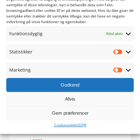
maj 2024
samtykke til disse teknologier, kan vi behandle data som f.eks.
browsingadfærd eller unikke ID'er på dette websted. Hvis du ikke giver dit
samtykke eller trækker dit samtykke tilbage, kan det have en negativ
april 2024
indvirkning på visse funktioner og egenskaber.
Funktionsdygtig
marts 2024
Altid aktiv
februar 2024
Statistikker
Statistik
januar 2024
Marketing
Marketi
december 2023
Godkend
november 2023
Afvis
oktober 2023
Gem præferencer
Cookiepolitik
GDPR
september 2023