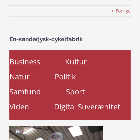
Forrige
En-sønderjysk-cykelfabrik
Business
Kultur
Natur
Politik
Samfund
Sport
Viden
Digital Suverænitet