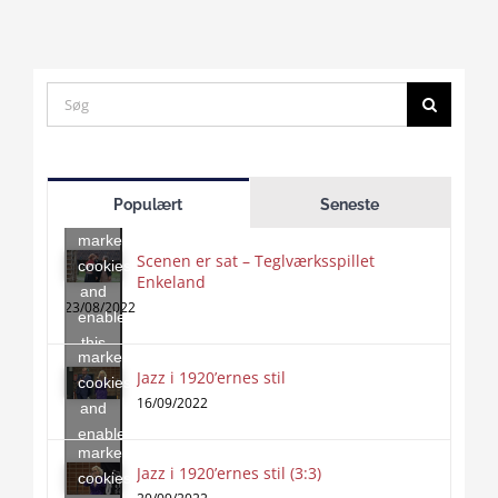
Search
for:
Click
to
Populært
Seneste
accept
marketing
Scenen er sat – Teglværksspillet
cookies
Enkeland
Click
and
to
23/08/2022
enable
accept
this
marketing
content
Jazz i 1920’ernes stil
Click
cookies
to
16/09/2022
and
accept
enable
marketing
this
Jazz i 1920’ernes stil (3:3)
cookies
content