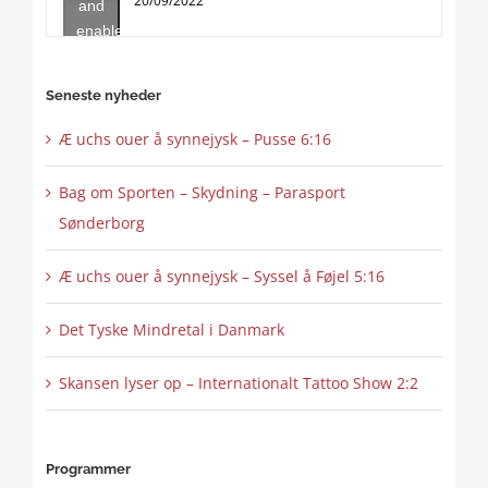
20/09/2022
and
enable
this
content
Seneste nyheder
Æ uchs ouer å synnejysk – Pusse 6:16
Bag om Sporten – Skydning – Parasport
Sønderborg
Æ uchs ouer å synnejysk – Syssel å Føjel 5:16
Det Tyske Mindretal i Danmark
Skansen lyser op – Internationalt Tattoo Show 2:2
Programmer