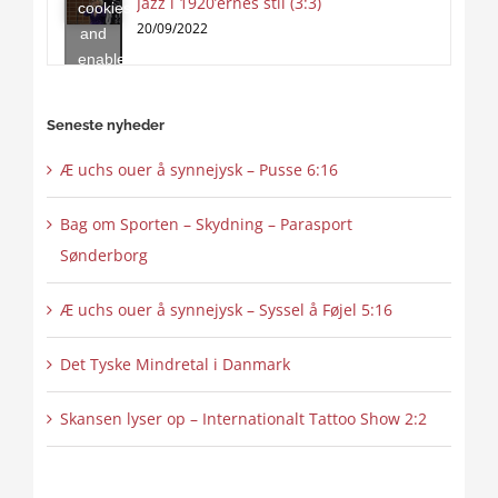
Jazz i 1920’ernes stil (3:3)
cookies
content
20/09/2022
and
enable
this
content
Seneste nyheder
Æ uchs ouer å synnejysk – Pusse 6:16
Bag om Sporten – Skydning – Parasport
Sønderborg
Æ uchs ouer å synnejysk – Syssel å Føjel 5:16
Det Tyske Mindretal i Danmark
Skansen lyser op – Internationalt Tattoo Show 2:2