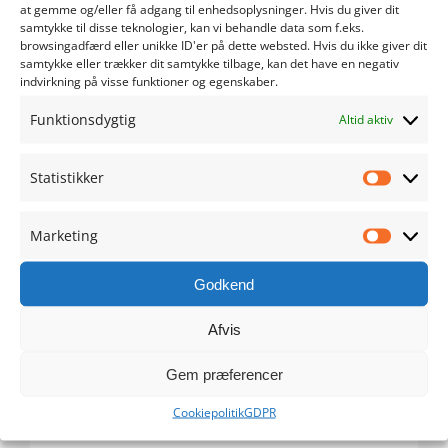
at gemme og/eller få adgang til enhedsoplysninger. Hvis du giver dit
samtykke til disse teknologier, kan vi behandle data som f.eks.
maj 2024
browsingadfærd eller unikke ID'er på dette websted. Hvis du ikke giver dit
samtykke eller trækker dit samtykke tilbage, kan det have en negativ
indvirkning på visse funktioner og egenskaber.
april 2024
Funktionsdygtig
Altid aktiv
marts 2024
Statistikker
februar 2024
Statistik
januar 2024
Marketing
Marketi
december 2023
Godkend
november 2023
Afvis
Gem præferencer
oktober 2023
Cookiepolitik
GDPR
september 2023