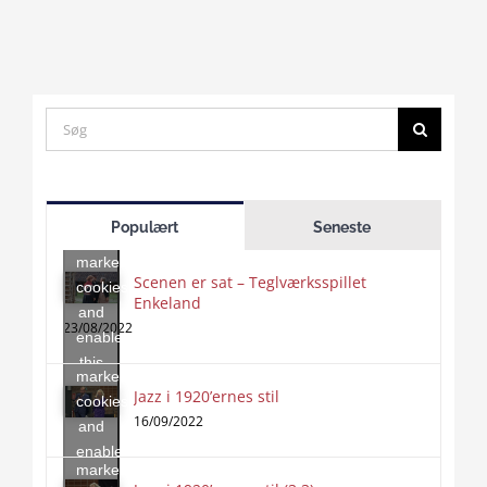
Search
for:
Click
to
Populært
Seneste
accept
marketing
Scenen er sat – Teglværksspillet
cookies
Enkeland
Click
and
to
23/08/2022
enable
accept
this
marketing
content
Jazz i 1920’ernes stil
Click
cookies
to
16/09/2022
and
accept
enable
marketing
this