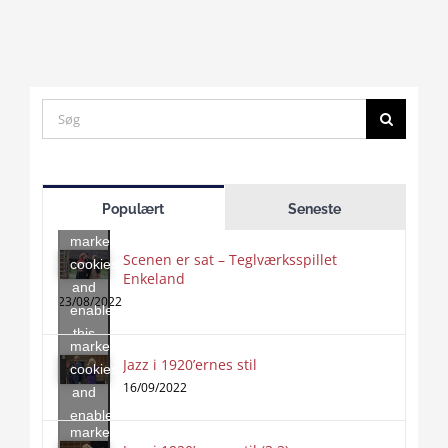
Search
for:
Click
to
Populært
Seneste
accept
marketing
Scenen er sat – Teglværksspillet
cookies
Enkeland
Click
and
to
23/08/2022
enable
accept
this
marketing
content
Jazz i 1920’ernes stil
Click
cookies
to
16/09/2022
and
accept
enable
marketing
this