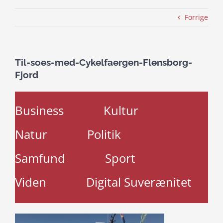
Forrige
Til-soes-med-Cykelfaergen-Flensborg-
Fjord
Business
Kultur
Natur
Politik
Samfund
Sport
Viden
Digital Suverænitet