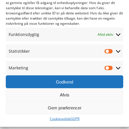
at gemme og/eller få adgang til enhedsoplysninger. Hvis du giver dit
samtykke til disse teknologier, kan vi behandle data som f.eks.
maj 2024
browsingadfærd eller unikke ID'er på dette websted. Hvis du ikke giver dit
samtykke eller trækker dit samtykke tilbage, kan det have en negativ
indvirkning på visse funktioner og egenskaber.
april 2024
Funktionsdygtig
Altid aktiv
marts 2024
Statistikker
februar 2024
Statistik
januar 2024
Marketing
Marketi
december 2023
Godkend
november 2023
Afvis
Gem præferencer
oktober 2023
Cookiepolitik
GDPR
september 2023