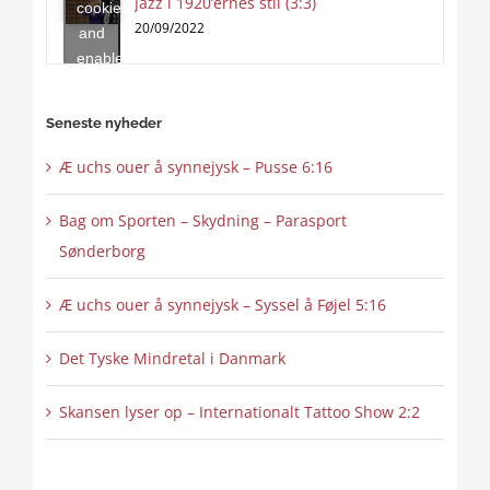
Jazz i 1920’ernes stil (3:3)
cookies
content
20/09/2022
and
enable
this
content
Seneste nyheder
Æ uchs ouer å synnejysk – Pusse 6:16
Bag om Sporten – Skydning – Parasport
Sønderborg
Æ uchs ouer å synnejysk – Syssel å Føjel 5:16
Det Tyske Mindretal i Danmark
Skansen lyser op – Internationalt Tattoo Show 2:2