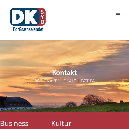
Skip
to
content
Kontakt
REGIONALT
|
LOKALT
|
TÆT PÅ
Business
Kultur