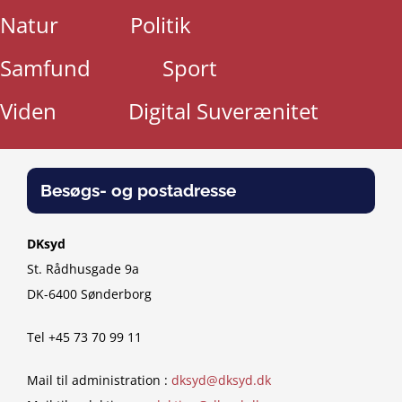
Natur
Politik
Samfund
Sport
Viden
Digital Suverænitet
Besøgs- og postadresse
DKsyd
St. Rådhusgade 9a
DK-6400 Sønderborg
Tel +45 73 70 99 11
Mail til administration :
dksyd@dksyd.dk