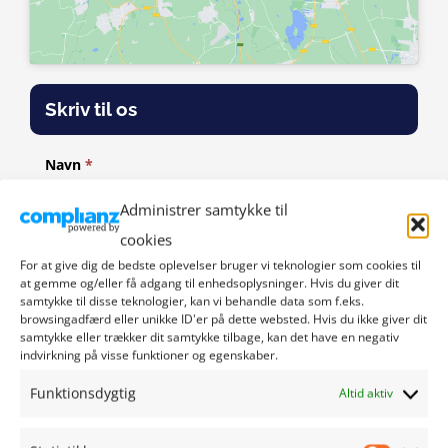
Skriv til os
Navn
*
Administrer samtykke til
E-mail
*
cookies
For at give dig de bedste oplevelser bruger vi teknologier som cookies til
at gemme og/eller få adgang til enhedsoplysninger. Hvis du giver dit
samtykke til disse teknologier, kan vi behandle data som f.eks.
Besked
*
browsingadfærd eller unikke ID'er på dette websted. Hvis du ikke giver dit
samtykke eller trækker dit samtykke tilbage, kan det have en negativ
indvirkning på visse funktioner og egenskaber.
Funktionsdygtig
Altid aktiv