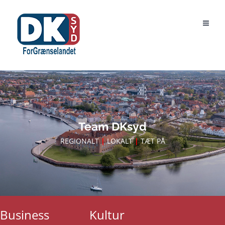
Skip
to
content
Team DKsyd
REGIONALT
|
LOKALT
|
TÆT PÅ
Business
Kultur