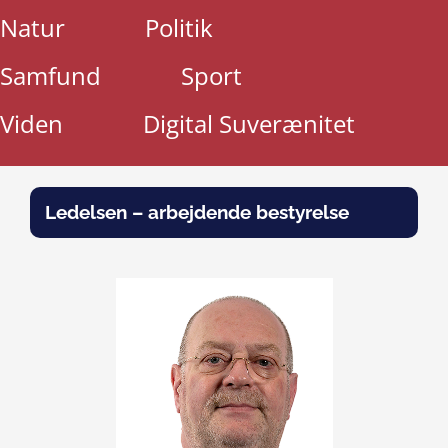
Natur
Politik
Samfund
Sport
Viden
Digital Suverænitet
Ledelsen – arbejdende bestyrelse