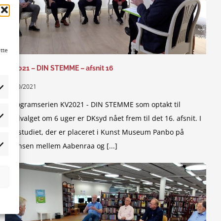
tte
KV2021 – DIN STEMME – afsnit 16
05/10/2021
I programserien KV2021 - DIN STEMME som optakt til
lokalvalget om 6 uger er DKsyd nået frem til det 16. afsnit. I
tistikker
valgstudiet, der er placeret i Kunst Museum Panbo på
grænsen mellem Aabenraa og [...]
rketing