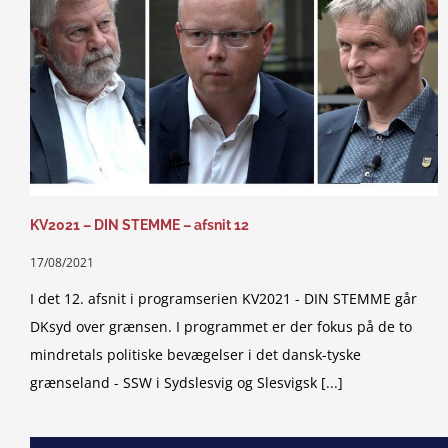
KV2021 – DIN STEMME – afsnit 12
17/08/2021
I det 12. afsnit i programserien KV2021 - DIN STEMME går
DKsyd over grænsen. I programmet er der fokus på de to
mindretals politiske bevægelser i det dansk-tyske
grænseland - SSW i Sydslesvig og Slesvigsk [...]