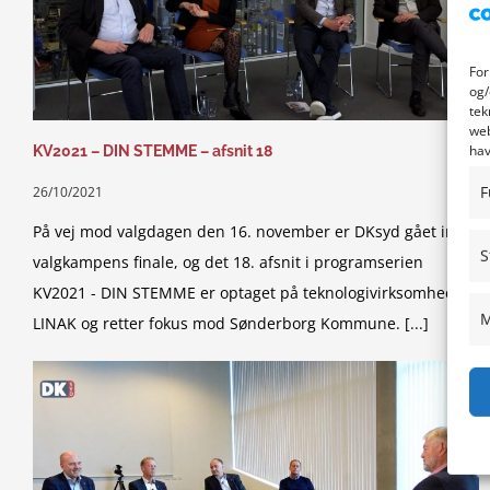
For
og/
tek
web
hav
KV2021 – DIN STEMME – afsnit 18
F
26/10/2021
På vej mod valgdagen den 16. november er DKsyd gået ind i
S
valgkampens finale, og det 18. afsnit i programserien
KV2021 - DIN STEMME er optaget på teknologivirksomheden
M
LINAK og retter fokus mod Sønderborg Kommune. [...]