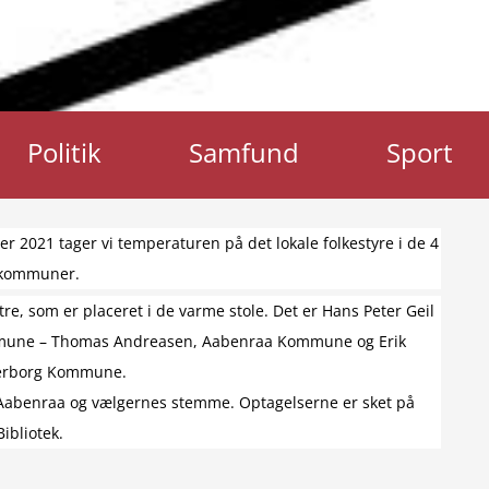
Politik
Samfund
Sport
021 tager vi temperaturen på det lokale folkestyre i de 4
 kommuner.
tre, som er placeret i de varme stole. Det er Hans Peter Geil
mmune – Thomas Andreasen, Aabenraa Kommune og Erik
derborg Kommune.
i Aabenraa og vælgernes stemme. Optagelserne er sket på
ibliotek.