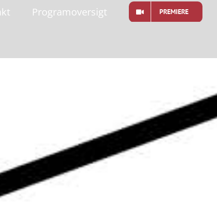
akt
Programoversigt
PREMIERE