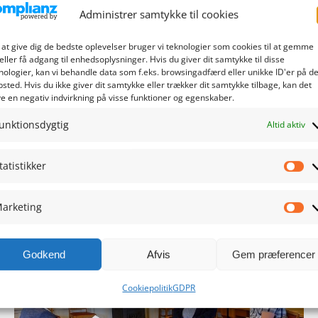
Administrer samtykke til cookies
 at give dig de bedste oplevelser bruger vi teknologier som cookies til at gemme
eller få adgang til enhedsoplysninger. Hvis du giver dit samtykke til disse
nologier, kan vi behandle data som f.eks. browsingadfærd eller unikke ID'er på de
sted. Hvis du ikke giver dit samtykke eller trækker dit samtykke tilbage, kan det
e en negativ indvirkning på visse funktioner og egenskaber.
KV2021 – DIN STEMME – afsnit 17
unktionsdygtig
12/10/2021
Altid aktiv
DKsyd har rykket valgkampstudiet til Marskhotellet i Højer,
tatistikker
og de fire politikere i det 17. afsnit i programserien DIN
Sta
STEMME som optakt til lokalvalget den 16. november er alle
arketing
fra Tønder Kommune. De fire er: [...]
Ma
Godkend
Afvis
Gem præferencer
Cookiepolitik
GDPR