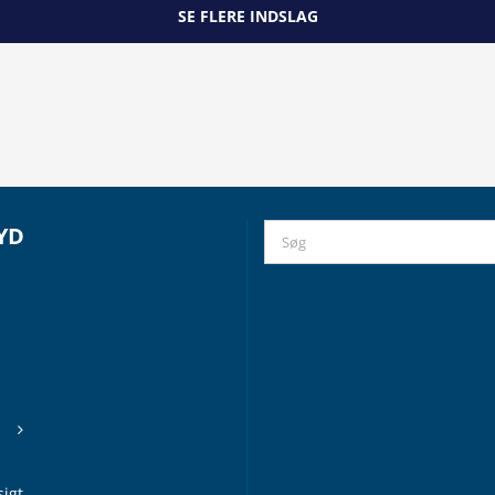
SE FLERE INDSLAG
YD
Search
for:
igt