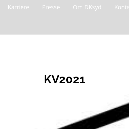
Karriere
Presse
Om DKsyd
Kont
KV2021