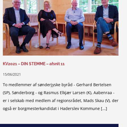
KV2021 – DIN STEMME – afsnit 11
15/06/2021
To medlemmer af sønderjyske byråd - Gerhard Bertelsen
(SP), Sønderborg - og Rasmus Elkjær Larsen (K), Aabenraa -
er i selskab med medlem af regionsrådet, Mads Skau (V), der
også er borgmesterkandidat i Haderslev Kommune [...]