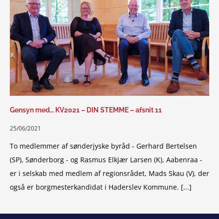
Gensyn med… KV2021 – DIN STEMME – afsnit 11
25/06/2021
To medlemmer af sønderjyske byråd - Gerhard Bertelsen
(SP), Sønderborg - og Rasmus Elkjær Larsen (K), Aabenraa -
er i selskab med medlem af regionsrådet, Mads Skau (V), der
også er borgmesterkandidat i Haderslev Kommune. [...]