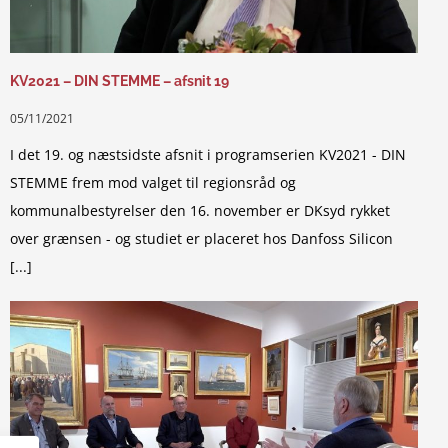
KV2021 – DIN STEMME – afsnit 19
05/11/2021
I det 19. og næstsidste afsnit i programserien KV2021 - DIN
STEMME frem mod valget til regionsråd og
kommunalbestyrelser den 16. november er DKsyd rykket
over grænsen - og studiet er placeret hos Danfoss Silicon
[...]