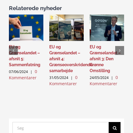
Relaterede nyheder
EU og
EU og
EU og
D
Grænselandet –
Grænselandet –
Grænselandet –
o
afsnit 5:
afsnit 4:
afsnit 3: Den
S
Sammenfatning
Grænseoverskridende
Grønne
p
samarbejde
Omstilling
0
07/06/2024
|
2
0
0
Kommentarer
K
31/05/2024
|
24/05/2024
|
Kommentarer
Kommentarer
Search