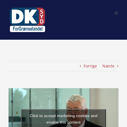
Skip
to
content
Forrige
Næste
View
Larger
Image
Click to accept marketing cookies and
enable this content