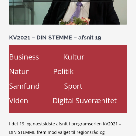
KV2021 – DIN STEMME – afsnit 19
Business
Kultur
Natur
Politik
Samfund
Sport
Viden
Digital Suverænitet
I det 19. og næstsidste afsnit i programserien KV2021 –
DIN STEMME frem mod valget til regionsråd og