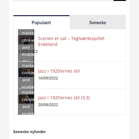
for:
Click
to
Populært
Seneste
accept
marketing
Scenen er sat – Teglværksspillet
cookies
Enkeland
Click
and
to
23/08/2022
enable
accept
this
marketing
content
Jazz i 1920’ernes stil
Click
cookies
to
16/09/2022
and
accept
enable
marketing
this
Jazz i 1920’ernes stil (3:3)
cookies
content
20/09/2022
and
enable
this
content
Seneste nyheder