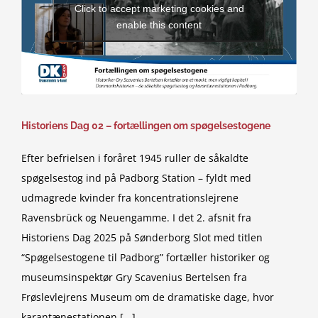
Click to accept marketing cookies and
enable this content
Historiens Dag 02 – fortællingen om spøgelsestogene
Efter befrielsen i foråret 1945 ruller de såkaldte
spøgelsestog ind på Padborg Station – fyldt med
udmagrede kvinder fra koncentrationslejrene
Ravensbrück og Neuengamme. I det 2. afsnit fra
Historiens Dag 2025 på Sønderborg Slot med titlen
“Spøgelsestogene til Padborg” fortæller historiker og
museumsinspektør Gry Scavenius Bertelsen fra
Frøslevlejrens Museum om de dramatiske dage, hvor
karantænestationen [...]