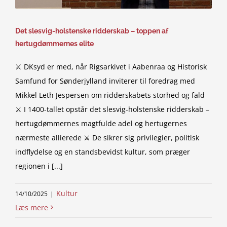
Det slesvig-holstenske ridderskab – toppen af
hertugdømmernes elite
⚔️ DKsyd er med, når Rigsarkivet i Aabenraa og Historisk
Samfund for Sønderjylland inviterer til foredrag med
Mikkel Leth Jespersen om ridderskabets storhed og fald
⚔️ I 1400-tallet opstår det slesvig-holstenske ridderskab –
hertugdømmernes magtfulde adel og hertugernes
nærmeste allierede ⚔️ De sikrer sig privilegier, politisk
indflydelse og en standsbevidst kultur, som præger
regionen i [...]
Kultur
14/10/2025
|
Læs mere