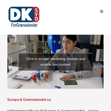
Skip
to
content
Click to accept marketing cookies and
enable this content
Europa & Grænselandet 02
Velkommen tilbage til Europa & Grænselandet – serien,