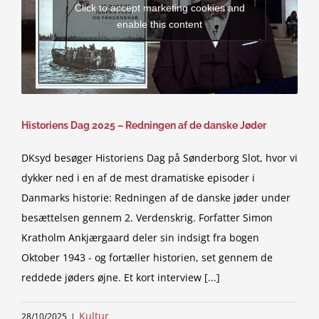
Click to accept marketing cookies and
enable this content
Historiens Dag 2025 – Redningen af de danske Jøder
DKsyd besøger Historiens Dag på Sønderborg Slot, hvor vi
dykker ned i en af de mest dramatiske episoder i
Danmarks historie: Redningen af de danske jøder under
besættelsen gennem 2. Verdenskrig. Forfatter Simon
Kratholm Ankjærgaard deler sin indsigt fra bogen
Oktober 1943 - og fortæller historien, set gennem de
reddede jøders øjne. Et kort interview [...]
Kultur
28/10/2025
|