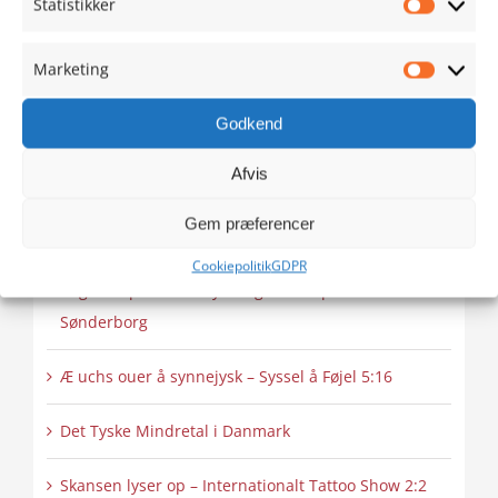
Statistikker
and
Statistik
accept
enable
marketing
this
Marketing
Jazz i 1920’ernes stil (3:3)
cookies
content
Marketi
20/09/2022
and
Godkend
enable
this
Afvis
content
Seneste nyheder
Gem præferencer
Æ uchs ouer å synnejysk – Pusse 6:16
Cookiepolitik
GDPR
Bag om Sporten – Skydning – Parasport
Sønderborg
Æ uchs ouer å synnejysk – Syssel å Føjel 5:16
Det Tyske Mindretal i Danmark
Skansen lyser op – Internationalt Tattoo Show 2:2