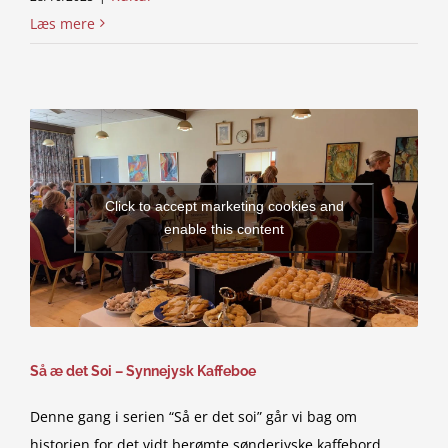
Læs mere
Click to accept marketing cookies and
enable this content
Så æ det Soi – Synnejysk Kaffeboe
Denne gang i serien “Så er det soi” går vi bag om
historien for det vidt berømte sønderjyske kaffebord.