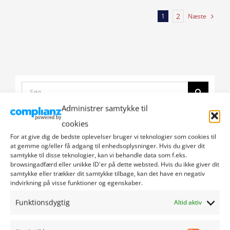
2
Næste
1
Search
for:
Administrer samtykke til
Click
cookies
to
For at give dig de bedste oplevelser bruger vi teknologier som cookies til
Populært
Seneste
accept
at gemme og/eller få adgang til enhedsoplysninger. Hvis du giver dit
marketing
samtykke til disse teknologier, kan vi behandle data som f.eks.
Scenen er sat – Teglværksspillet
browsingadfærd eller unikke ID'er på dette websted. Hvis du ikke giver dit
cookies
Enkeland
Click
samtykke eller trækker dit samtykke tilbage, kan det have en negativ
and
indvirkning på visse funktioner og egenskaber.
to
23/08/2022
enable
accept
Funktionsdygtig
this
Altid aktiv
marketing
content
Jazz i 1920’ernes stil
Click
cookies
to
16/09/2022