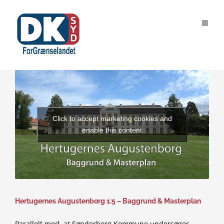
Skip
to
content
Click to accept marketing cookies and
enable this content
Hertugernes Augustenborg 1:5 – Baggrund & Masterplan
Parallelt med, at Sønderborg Kommune undersøger