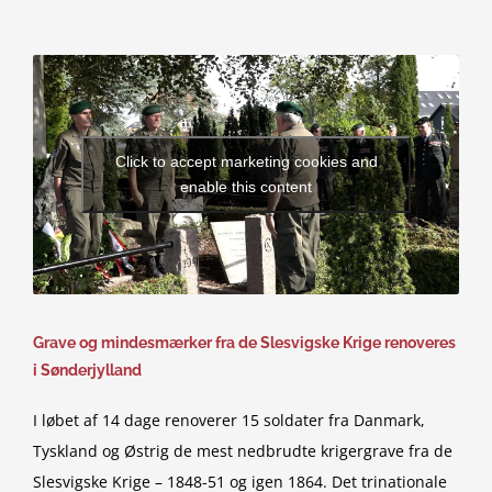
Click to accept marketing cookies and
enable this content
Grave og mindesmærker fra de Slesvigske Krige renoveres
i Sønderjylland
I løbet af 14 dage renoverer 15 soldater fra Danmark,
Tyskland og Østrig de mest nedbrudte krigergrave fra de
Slesvigske Krige – 1848-51 og igen 1864. Det trinationale