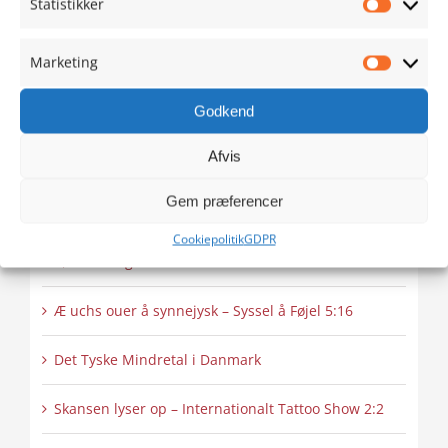
Statistikker
Statistik
marketing
this
Jazz i 1920’ernes stil (3:3)
cookies
content
20/09/2022
Marketing
and
Marketi
enable
this
Godkend
content
Seneste nyheder
Afvis
Æ uchs ouer å synnejysk – Pusse 6:16
Gem præferencer
Bag om Sporten – Skydning – Parasport
Cookiepolitik
GDPR
Sønderborg
Æ uchs ouer å synnejysk – Syssel å Føjel 5:16
Det Tyske Mindretal i Danmark
Skansen lyser op – Internationalt Tattoo Show 2:2