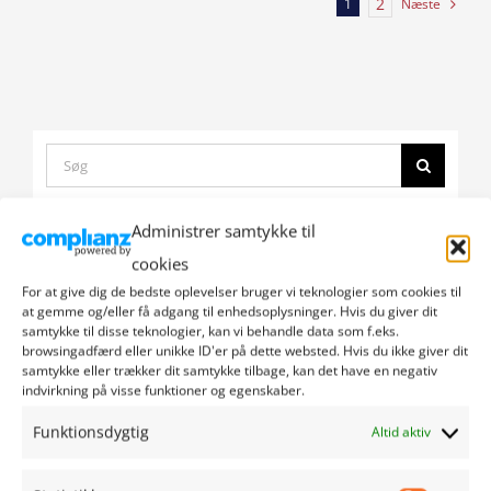
2
Næste
1
Search
for:
Click
Administrer samtykke til
to
cookies
Populært
Seneste
accept
For at give dig de bedste oplevelser bruger vi teknologier som cookies til
marketing
at gemme og/eller få adgang til enhedsoplysninger. Hvis du giver dit
Scenen er sat – Teglværksspillet
cookies
samtykke til disse teknologier, kan vi behandle data som f.eks.
Enkeland
Click
and
browsingadfærd eller unikke ID'er på dette websted. Hvis du ikke giver dit
to
23/08/2022
samtykke eller trækker dit samtykke tilbage, kan det have en negativ
enable
accept
indvirkning på visse funktioner og egenskaber.
this
marketing
content
Funktionsdygtig
Altid aktiv
Jazz i 1920’ernes stil
Click
cookies
to
16/09/2022
and
accept
enable