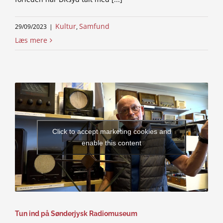
Kultur
Samfund
29/09/2023
|
,
Læs mere
Click to accept marketing cookies and
enable this content
Tun ind på Sønderjysk Radiomuseum