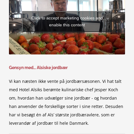
Click to accept marketing cookies and
enable this content
Gensyn med… Alsiske jordbær
Vi kan næsten ikke vente på jordbærsæsonen. Vi hat talt
med Hotel Alsiks berømte kulinariske chef Jesper Koch
om, hvordan han udvælger sine jordbær - og hvordan
han anvender de forskellige sorter i sine retter. Desuden
har vi besøgt én af Als’ største jordbæravlere, som er
leverandør af jordbær til hele Danmark.