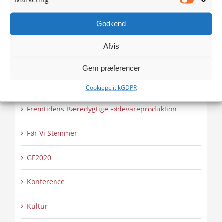
Marketi
BDF
Godkend
Bright Digital future
Afvis
Business
Gem præferencer
Europa & Grænselandet
Cookiepolitik
GDPR
Fremtidens Bæredygtige Fødevareproduktion
Før Vi Stemmer
GF2020
Konference
Kultur