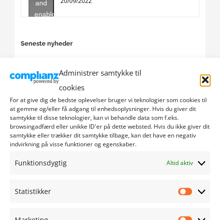
20/09/2022
and
enable
this
content
Seneste nyheder
Æ uchs ouer å synnejysk – Pusse 6:16
Administrer samtykke til
cookies
Bag om Sporten – Skydning – Parasport
For at give dig de bedste oplevelser bruger vi teknologier som cookies til
Sønderborg
at gemme og/eller få adgang til enhedsoplysninger. Hvis du giver dit
samtykke til disse teknologier, kan vi behandle data som f.eks.
Æ uchs ouer å synnejysk – Syssel å Føjel 5:16
browsingadfærd eller unikke ID'er på dette websted. Hvis du ikke giver dit
samtykke eller trækker dit samtykke tilbage, kan det have en negativ
indvirkning på visse funktioner og egenskaber.
Det Tyske Mindretal i Danmark
Funktionsdygtig
Altid aktiv
Skansen lyser op – Internationalt Tattoo Show 2:2
Statistikker
Statistik
Programmer
Marketing