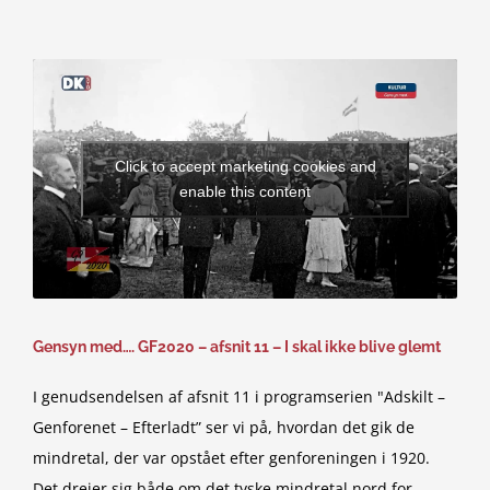
Click to accept marketing cookies and
enable this content
Gensyn med…. GF2020 – afsnit 11 – I skal ikke blive glemt
I genudsendelsen af afsnit 11 i programserien "Adskilt –
Genforenet – Efterladt” ser vi på, hvordan det gik de
mindretal, der var opstået efter genforeningen i 1920.
Det drejer sig både om det tyske mindretal nord for