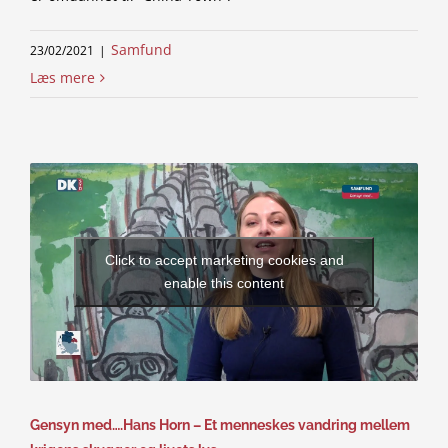
Samfund
23/02/2021
|
Læs mere
Click to accept marketing cookies and
enable this content
Gensyn med….Hans Horn – Et menneskes vandring mellem