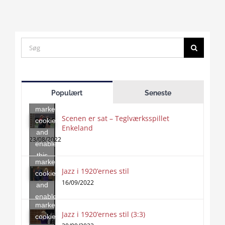
Search
for:
Click
to
Populært
Seneste
accept
marketing
Scenen er sat – Teglværksspillet
cookies
Enkeland
Click
and
to
23/08/2022
enable
accept
this
marketing
content
Jazz i 1920’ernes stil
Click
cookies
to
16/09/2022
and
accept
enable
marketing
this
Jazz i 1920’ernes stil (3:3)
cookies
content