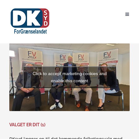
Skip
to
content
Click to accept marketing cookies and
enable this content
VALGET ER DIT (1)
DKsyd lægger op til det kommende folketingsvalg med