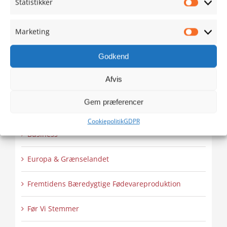
Statistikker
Statistik
Skansen lyser op – Internationalt Tattoo Show 2:2
Marketing
Marketi
Godkend
Programmer
Afvis
BDF
Gem præferencer
Bright Digital future
Cookiepolitik
GDPR
Business
Europa & Grænselandet
Fremtidens Bæredygtige Fødevareproduktion
Før Vi Stemmer