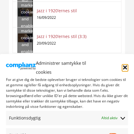
this
marketing
content
Jazz i 1920’ernes stil
Click
cookies
to
16/09/2022
and
accept
enable
marketing
this
Jazz i 1920’ernes stil (3:3)
cookies
content
20/09/2022
and
enable
this
Administrer samtykke til
content
Seneste nyheder
cookies
For at give dig de bedste oplevelser bruger vi teknologier som cookies til
Æ uchs ouer å synnejysk – Pusse 6:16
at gemme og/eller få adgang til enhedsoplysninger. Hvis du giver dit
samtykke til disse teknologier, kan vi behandle data som f.eks.
Bag om Sporten – Skydning – Parasport
browsingadfærd eller unikke ID'er på dette websted. Hvis du ikke giver dit
samtykke eller trækker dit samtykke tilbage, kan det have en negativ
Sønderborg
indvirkning på visse funktioner og egenskaber.
Funktionsdygtig
Altid aktiv
Æ uchs ouer å synnejysk – Syssel å Føjel 5:16
Det Tyske Mindretal i Danmark