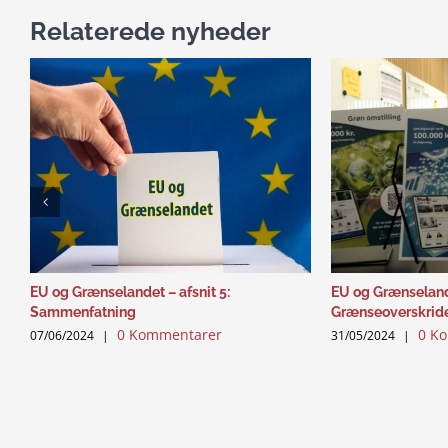
Relaterede nyheder
EU og Grænselandet – afsnit 5:
EU og Grænselande
Sammenfatning
Grænseoverskrid
0 Kommentarer
0 K
07/06/2024
|
31/05/2024
|