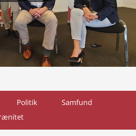
Politik
Samfund
rænitet