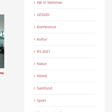
Før Vi Stemmer
GF2020
Konference
Kultur
KV 2021
Natur
nne
Den grønne omstilling i Sydjylland –
EU og Grænseland
Politik
paneldebat
Grænselandet
0 Kommentarer
0 
24/05/2024
|
17/05/2024
|
Samfund
Sport