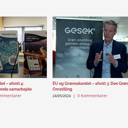
t – afsnit 4:
EU og Grænselandet – afsnit 3: Den Grø
ende samarbejde
Omstilling
ommentarer
0 Kommentarer
24/05/2024
|