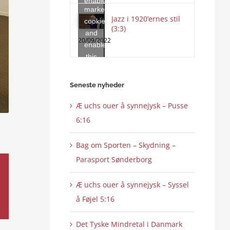
enable
marketing
this
Jazz i 1920’ernes stil
cookies
content
(3:3)
and
20/09/2022
enable
this
content
Seneste nyheder
Æ uchs ouer å synnejysk – Pusse
6:16
Bag om Sporten – Skydning –
Parasport Sønderborg
Æ uchs ouer å synnejysk – Syssel
å Føjel 5:16
Det Tyske Mindretal i Danmark