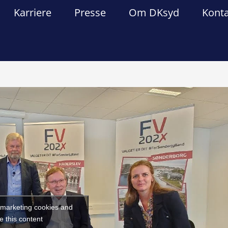
Karriere
Presse
Om DKsyd
Kont
Forrige
Næst
t marketing cookies and
e this content