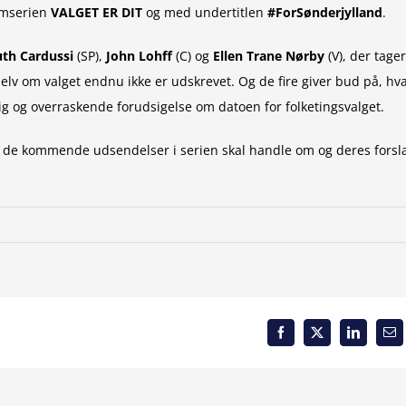
amserien
VALGET ER DIT
og med undertitlen
#ForSønderjylland
.
th Cardussi
(SP),
John Lohff
(C) og
Ellen Trane Nørby
(V), der tager
elv om valget endnu ikke er udskrevet. Og de fire giver bud på, hv
ig og overraskende forudsigelse om datoen for folketingsvalget.
 de kommende udsendelser i serien skal handle om og deres forsl
Facebook
X
LinkedIn
Em