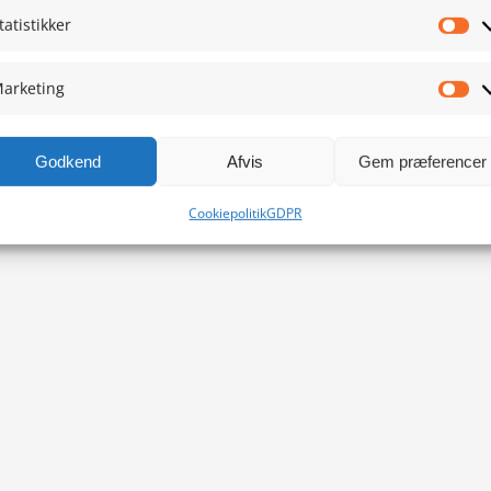
tatistikker
Sta
arketing
Ma
Godkend
Afvis
Gem præferencer
Cookiepolitik
GDPR