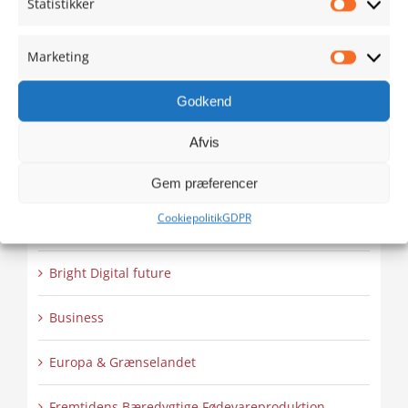
Statistikker
Statistik
Æ uchs ouer å synnejysk – Syssel å Føjel 5:16
Marketing
Marketi
Det Tyske Mindretal i Danmark
Godkend
Skansen lyser op – Internationalt Tattoo Show 2:2
Afvis
Gem præferencer
Programmer
Cookiepolitik
GDPR
BDF
Bright Digital future
Business
Europa & Grænselandet
Fremtidens Bæredygtige Fødevareproduktion