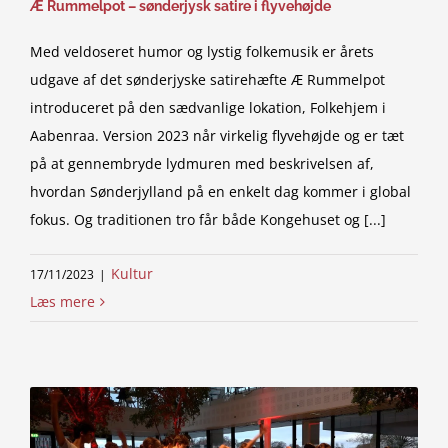
Æ Rummelpot – sønderjysk satire i flyvehøjde
Med veldoseret humor og lystig folkemusik er årets
udgave af det sønderjyske satirehæfte Æ Rummelpot
introduceret på den sædvanlige lokation, Folkehjem i
Aabenraa. Version 2023 når virkelig flyvehøjde og er tæt
på at gennembryde lydmuren med beskrivelsen af,
hvordan Sønderjylland på en enkelt dag kommer i global
fokus. Og traditionen tro får både Kongehuset og [...]
Kultur
17/11/2023
|
Læs mere