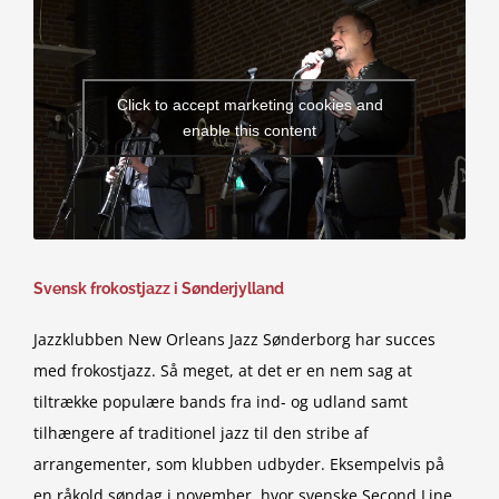
Click to accept marketing cookies and
enable this content
Svensk frokostjazz i Sønderjylland
Jazzklubben New Orleans Jazz Sønderborg har succes
med frokostjazz. Så meget, at det er en nem sag at
tiltrække populære bands fra ind- og udland samt
tilhængere af traditionel jazz til den stribe af
arrangementer, som klubben udbyder. Eksempelvis på
en råkold søndag i november, hvor svenske Second Line