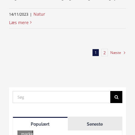
Natur
14/11/2023
|
Læs mere
2
Næste
1
Search
for:
Click
to
Populært
Seneste
accept
marketing