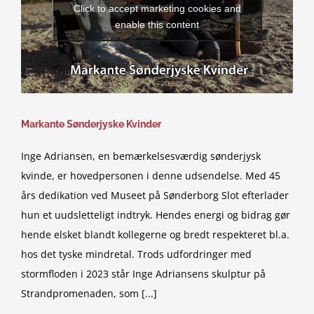
Click to accept marketing cookies and
enable this content
Markante Sønderjyske Kvinder
Inge Adriansen, en bemærkelsesværdig sønderjysk
kvinde, er hovedpersonen i denne udsendelse. Med 45
års dedikation ved Museet på Sønderborg Slot efterlader
hun et uudsletteligt indtryk. Hendes energi og bidrag gør
hende elsket blandt kollegerne og bredt respekteret bl.a.
hos det tyske mindretal. Trods udfordringer med
stormfloden i 2023 står Inge Adriansens skulptur på
Strandpromenaden, som [...]