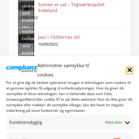
Scenen er sat – Teglværksspillet
cookies
Enkeland
Click
and
to
23/08/2022
enable
accept
this
marketing
content
Jazz i 1920’ernes stil
Click
cookies
to
16/09/2022
and
accept
enable
marketing
this
Jazz i 1920’ernes stil (3:3)
Administrer samtykke til
cookies
content
20/09/2022
and
cookies
enable
For at give dig de bedste oplevelser bruger vi teknologier som cookies til
this
at gemme og/eller få adgang til enhedsoplysninger. Hvis du giver dit
samtykke til disse teknologier, kan vi behandle data som f.eks.
content
Seneste nyheder
browsingadfærd eller unikke ID'er på dette websted. Hvis du ikke giver dit
samtykke eller trækker dit samtykke tilbage, kan det have en negativ
Æ uchs ouer å synnejysk – Pusse 6:16
indvirkning på visse funktioner og egenskaber.
Funktionsdygtig
Altid aktiv
Bag om Sporten – Skydning – Parasport
Sønderborg