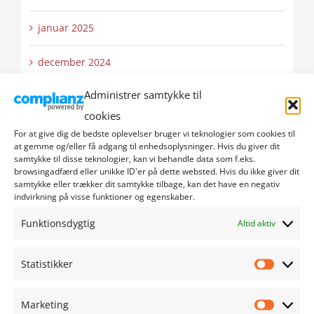
januar 2025
december 2024
Administrer samtykke til
november 2024
cookies
oktober 2024
For at give dig de bedste oplevelser bruger vi teknologier som cookies til
at gemme og/eller få adgang til enhedsoplysninger. Hvis du giver dit
samtykke til disse teknologier, kan vi behandle data som f.eks.
september 2024
browsingadfærd eller unikke ID'er på dette websted. Hvis du ikke giver dit
samtykke eller trækker dit samtykke tilbage, kan det have en negativ
indvirkning på visse funktioner og egenskaber.
august 2024
Funktionsdygtig
Altid aktiv
juli 2024
Statistikker
juni 2024
Statistik
maj 2024
Marketing
Marketi