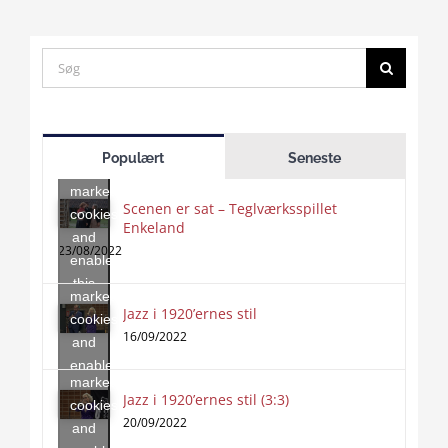
Search
for:
Click
to
Populært
Seneste
accept
marketing
Scenen er sat – Teglværksspillet
cookies
Enkeland
Click
and
to
23/08/2022
enable
accept
this
marketing
content
Jazz i 1920’ernes stil
Click
cookies
to
16/09/2022
and
accept
enable
marketing
this
Jazz i 1920’ernes stil (3:3)
cookies
content
20/09/2022
and