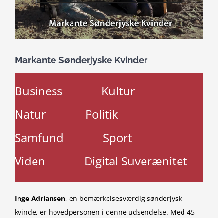
Markante Sønderjyske Kvinder
Business
Kultur
Natur
Politik
Samfund
Sport
Viden
Digital Suverænitet
Inge Adriansen
, en bemærkelsesværdig sønderjysk
kvinde, er hovedpersonen i denne udsendelse. Med 45