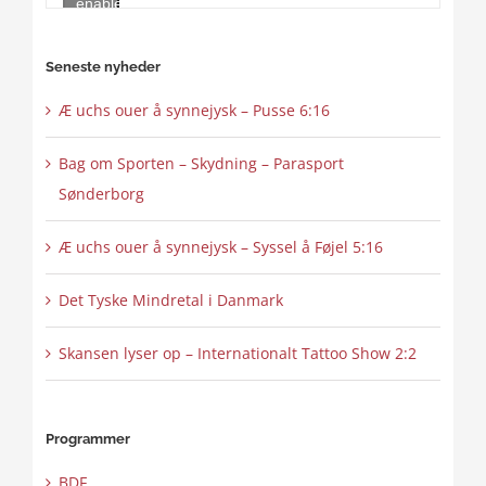
enable
this
content
Seneste nyheder
Æ uchs ouer å synnejysk – Pusse 6:16
Bag om Sporten – Skydning – Parasport
Sønderborg
Æ uchs ouer å synnejysk – Syssel å Føjel 5:16
Det Tyske Mindretal i Danmark
Skansen lyser op – Internationalt Tattoo Show 2:2
Programmer
BDF