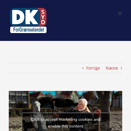
Skip
to
content
Forrige
Næste
View
Larger
Image
Click to accept marketing cookies and
enable this content