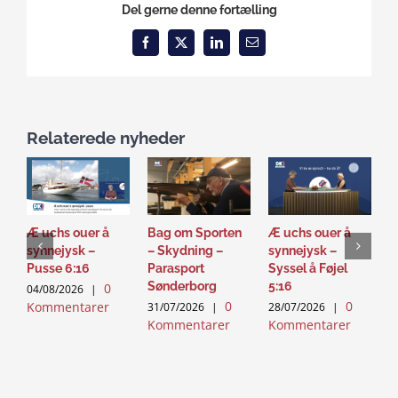
Del gerne denne fortælling
Facebook
X
LinkedIn
Email
Relaterede nyheder
Æ uchs ouer å
Bag om Sporten
Æ uchs ouer å
S
synnejysk –
– Skydning –
synnejysk –
–
Pusse 6:16
Parasport
Syssel å Føjel
T
Sønderborg
5:16
0
04/08/2026
|
2
0
0
Kommentarer
K
31/07/2026
|
28/07/2026
|
Kommentarer
Kommentarer