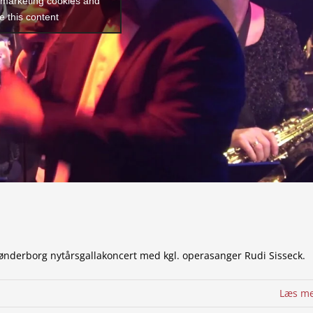
t marketing cookies and
e this content
nderborg nytårsgallakoncert med kgl. operasanger Rudi Sisseck.
Læs m