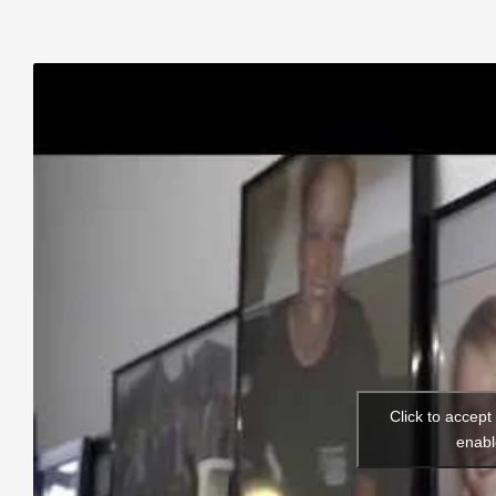
Click to accep
enabl