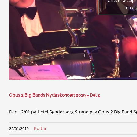
Click to accep
enabl
Opus 2 Big Bands Nytårskoncert 2019 – Del 2
Den 12/01 på Hotel Sønderborg Strand gav Opus 2 Big Band Sø
Kultur
25/01/2019
|