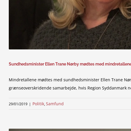
Sundhedsminister Ellen Trane Nørby mødtes med mindretallen
Mindretallene mødtes med sundhedsminister Ellen Trane Nørby
grænseoverskridende samarbejde, hvis Region Syddanmark n
Politik
Samfund
29/01/2019
|
,