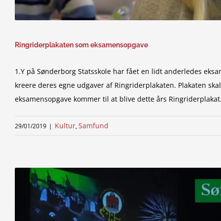
Ringriderplakaten som eksamensopgave
1.Y på Sønderborg Statsskole har fået en lidt anderledes eks
kreere deres egne udgaver af Ringriderplakaten. Plakaten skal
eksamensopgave kommer til at blive dette års Ringriderplakat
Kultur
Samfund
29/01/2019
|
,