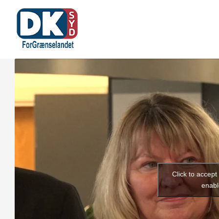
Skip
Hjem
Aktuelt
to
content
Click to accep
enabl