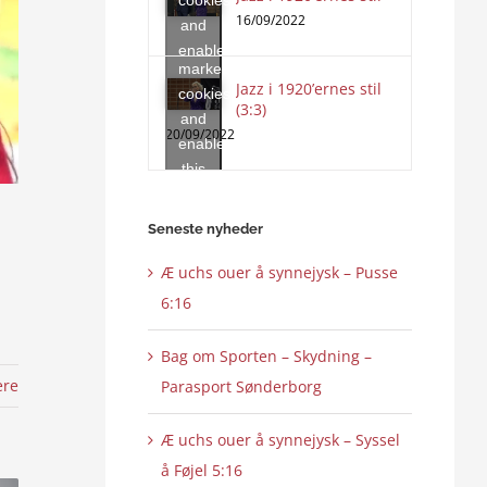
to
16/09/2022
and
accept
enable
marketing
this
Jazz i 1920’ernes stil
cookies
content
(3:3)
and
20/09/2022
enable
this
content
Seneste nyheder
Æ uchs ouer å synnejysk – Pusse
6:16
Bag om Sporten – Skydning –
ere
Parasport Sønderborg
Æ uchs ouer å synnejysk – Syssel
å Føjel 5:16