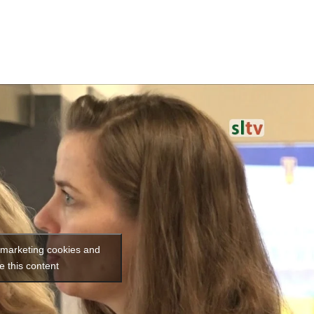
Karriere
Presse
Om DKsyd
Kont
t marketing cookies and
e this content