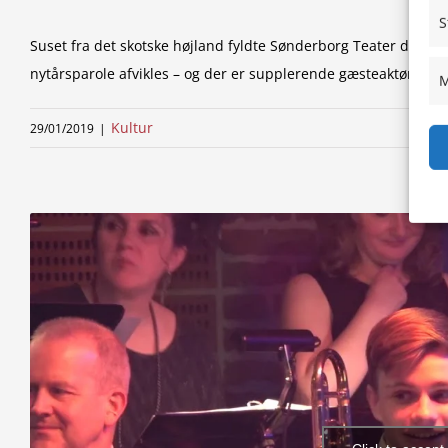
S
Suset fra det skotske højland fyldte Sønderborg Teater den 26
nytårsparole afvikles – og der er supplerende gæsteaktører 
M
Kultur
29/01/2019
|