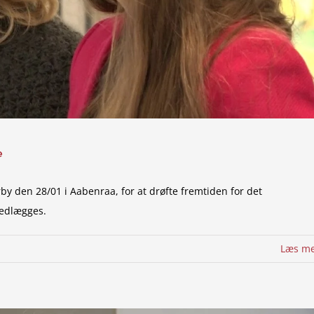
e
 den 28/01 i Aabenraa, for at drøfte fremtiden for det
edlægges.
Læs m