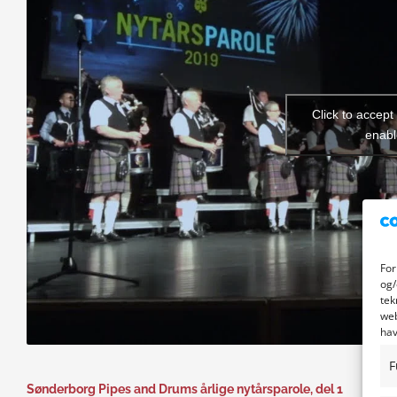
Click to accep
enabl
For
og/
tek
web
hav
F
Sønderborg Pipes and Drums årlige nytårsparole, del 1