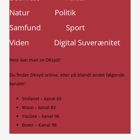
Natur
Politik
Samfund
Sport
Viden
Digital Suverænitet
Hvor kan man se DKsyd?
Du finder DKsyd online, eller på blandt andet følgende
kanaler:
Stofanet – kanal 65
Waoo – kanal 83
YouSee – kanal 96
Boxer – Kanal 98