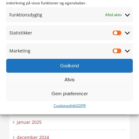
september 2025
indvirkning på visse funktioner og egenskaber.
Funktionsdygtig
Altid aktiv
august 2025
juli 2025
Statistikker
Statistik
juni 2025
Marketing
Marketi
maj 2025
Godkend
april 2025
Afvis
marts 2025
Gem præferencer
Cookiepolitik
GDPR
februar 2025
januar 2025
december 2024