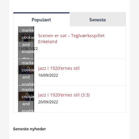
Click
to
Populært
Seneste
accept
marketing
Scenen er sat – Teglværksspillet
cookies
Enkeland
Click
and
to
23/08/2022
enable
accept
this
marketing
content
Jazz i 1920’ernes stil
Click
cookies
to
16/09/2022
and
accept
enable
marketing
this
Jazz i 1920’ernes stil (3:3)
cookies
content
20/09/2022
and
enable
this
content
Seneste nyheder