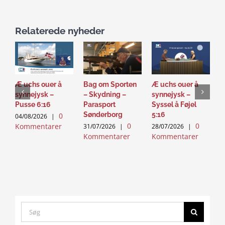
Relaterede nyheder
Æ uchs ouer å
Bag om Sporten
Æ uchs ouer å
D
synnejysk –
– Skydning –
synnejysk –
M
Pusse 6:16
Parasport
Syssel å Føjel
D
Sønderborg
5:16
0
04/08/2026
|
2
0
0
Kommentarer
K
31/07/2026
|
28/07/2026
|
Kommentarer
Kommentarer
Search
for: