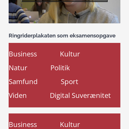
Ringriderplakaten som eksamensopgave
Business
Kultur
Natur
Politik
Samfund
Sport
Viden
Digital Suverænitet
Business
Kultur