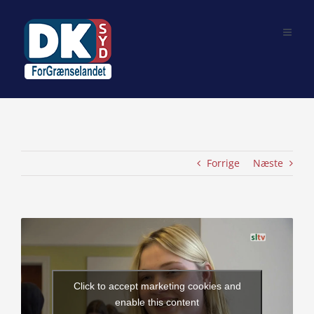
Skip
to
content
Forrige
Næste
View
Larger
Image
Click to accept marketing cookies and
enable this content