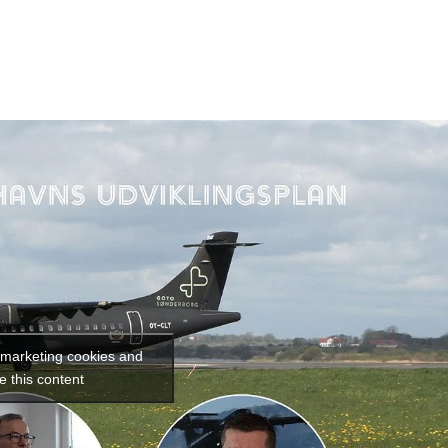
Karriere
Presse
Om DKsyd
Kont
t marketing cookies and
e this content