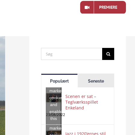
akt
Programoversigt
PREMIERE
Search
for:
Click
to
Populært
Seneste
accept
marketing
Scenen er sat –
cookies
Teglværksspillet
and
Enkeland
Click
enable
to
23/08/2022
this
accept
content
marketing
Jazz i 1920’ernes stil
Click
cookies