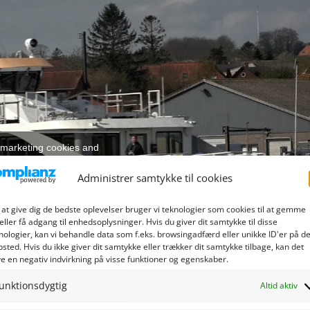
t marketing cookies and
e this content
Administrer samtykke til cookies
 at give dig de bedste oplevelser bruger vi teknologier som cookies til at gemme
eller få adgang til enhedsoplysninger. Hvis du giver dit samtykke til disse
nologier, kan vi behandle data som f.eks. browsingadfærd eller unikke ID'er på de
sted. Hvis du ikke giver dit samtykke eller trækker dit samtykke tilbage, kan det
e en negativ indvirkning på visse funktioner og egenskaber.
unktionsdygtig
Altid aktiv