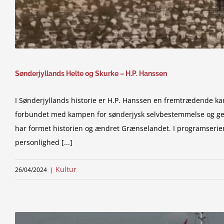
Sønderjyllands Helte og Skurke – H.P. Hanssen
I Sønderjyllands historie er H.P. Hanssen en fremtrædende kara
forbundet med kampen for sønderjysk selvbestemmelse og ge
har formet historien og ændret Grænselandet. I programserien
personlighed [...]
Kultur
26/04/2024
|