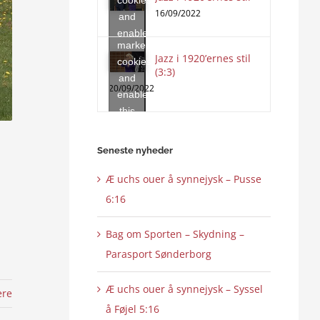
to
16/09/2022
and
accept
enable
marketing
this
Jazz i 1920’ernes stil
cookies
content
(3:3)
and
20/09/2022
enable
this
content
Seneste nyheder
Æ uchs ouer å synnejysk – Pusse
6:16
Bag om Sporten – Skydning –
Parasport Sønderborg
Æ uchs ouer å synnejysk – Syssel
ere
å Føjel 5:16