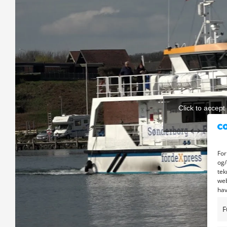
Click to accep
enabl
For
og/
tek
web
hav
F