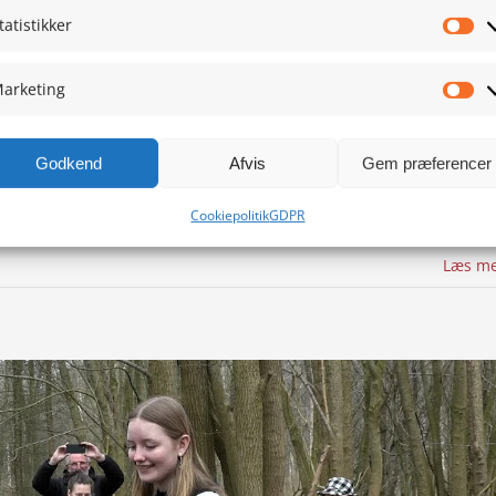
tatistikker
Sta
arketing
Ma
g og Sønderborg som forbindelse mellem to kystbyer. Mød Ditlef
Godkend
Afvis
Gem præferencer
læde over den nye rute, mens rejsende udtrykker begejstring over at
n nye rute og opleve [...]
Cookiepolitik
GDPR
Læs m