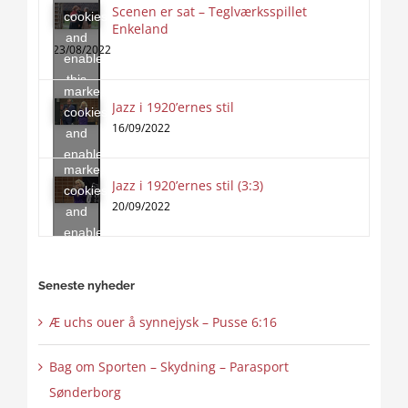
Scenen er sat – Teglværksspillet
cookies
Enkeland
Click
and
to
23/08/2022
enable
accept
this
marketing
content
Jazz i 1920’ernes stil
Click
cookies
to
16/09/2022
and
accept
enable
marketing
this
Jazz i 1920’ernes stil (3:3)
cookies
content
20/09/2022
and
enable
this
content
Seneste nyheder
Æ uchs ouer å synnejysk – Pusse 6:16
Bag om Sporten – Skydning – Parasport
Sønderborg