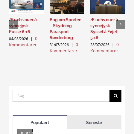
Æ uchs ouer å
Bag om Sporten
Æ uchs ouer å
S
synnejysk –
– Skydning –
synnejysk –
–
Pusse 6:16
Parasport
Syssel å Føjel
T
Sønderborg
5:16
0
04/08/2026
|
2
0
0
Kommentarer
K
31/07/2026
|
28/07/2026
|
Kommentarer
Kommentarer
Search
for:
Click
to
Populært
Seneste
accept
marketing