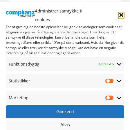
Administrer samtykke til
september 2024
cookies
august 2024
For at give dig de bedste oplevelser bruger vi teknologier som cookies til
at gemme og/eller få adgang til enhedsoplysninger. Hvis du giver dit
samtykke til disse teknologier, kan vi behandle data som f.eks.
juli 2024
browsingadfærd eller unikke ID'er på dette websted. Hvis du ikke giver dit
samtykke eller trækker dit samtykke tilbage, kan det have en negativ
indvirkning på visse funktioner og egenskaber.
juni 2024
Funktionsdygtig
Altid aktiv
maj 2024
Statistikker
april 2024
Statistik
marts 2024
Marketing
Marketi
februar 2024
Godkend
Afvis
januar 2024