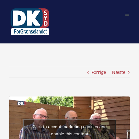
Skip
to
content
Forrige
Næste
View
Larger
Image
Click to accept marketing cookies and
enable this content