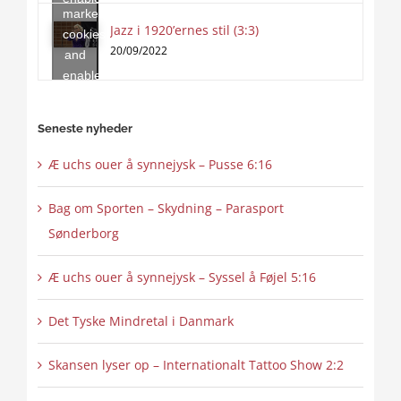
marketing
this
Jazz i 1920’ernes stil (3:3)
cookies
content
20/09/2022
and
enable
this
content
Seneste nyheder
Æ uchs ouer å synnejysk – Pusse 6:16
Bag om Sporten – Skydning – Parasport
Sønderborg
Æ uchs ouer å synnejysk – Syssel å Føjel 5:16
Det Tyske Mindretal i Danmark
Skansen lyser op – Internationalt Tattoo Show 2:2