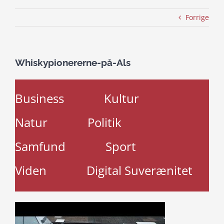
Forrige
Whiskypionererne-på-Als
Business
Kultur
Natur
Politik
Samfund
Sport
Viden
Digital Suverænitet