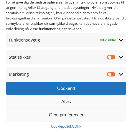
For at give dig de bedste oplevelser bruger vi teknologier som cookies til
juni 2024
at gemme og/eller få adgang til enhedsoplysninger. Hvis du giver dit
samtykke til disse teknologier, kan vi behandle data som f.eks.
browsingadfærd eller unikke ID'er på dette websted. Hvis du ikke giver dit
maj 2024
samtykke eller trækker dit samtykke tilbage, kan det have en negativ
indvirkning på visse funktioner og egenskaber.
april 2024
Funktionsdygtig
Altid aktiv
marts 2024
Statistikker
Statistik
februar 2024
Marketing
januar 2024
Marketi
Godkend
december 2023
Afvis
november 2023
Gem præferencer
oktober 2023
Cookiepolitik
GDPR