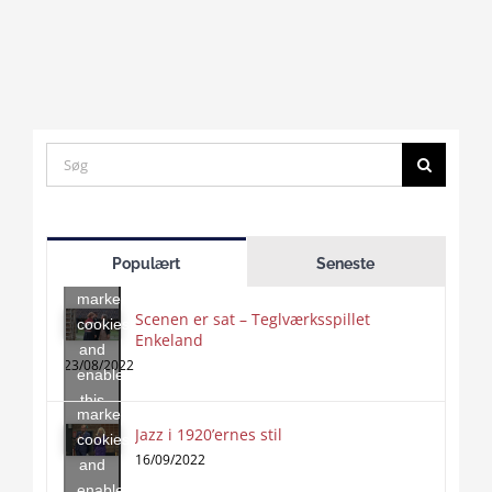
Search
for:
Click
to
Populært
Seneste
accept
marketing
Scenen er sat – Teglværksspillet
cookies
Enkeland
Click
and
to
23/08/2022
enable
accept
this
marketing
content
Jazz i 1920’ernes stil
Click
cookies
to
16/09/2022
and
accept
enable