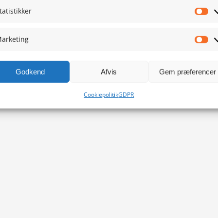
tatistikker
Sta
arketing
Ma
Godkend
Afvis
Gem præferencer
Cookiepolitik
GDPR