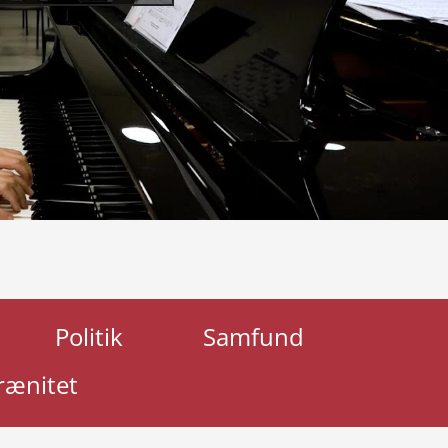
Politik
Samfund
rænitet