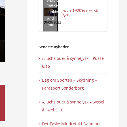
enable
marketing
this
Jazz i 1920’ernes stil
cookies
content
(3:3)
and
20/09/2022
enable
this
content
Seneste nyheder
Æ uchs ouer å synnejysk – Pusse
6:16
Bag om Sporten – Skydning –
Parasport Sønderborg
Æ uchs ouer å synnejysk – Syssel
å Føjel 5:16
Det Tyske Mindretal i Danmark