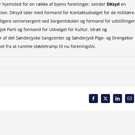
er hjemsted for en række af byens foreninger, sender
DKsyd
en
tion. DKsyd taler med formand for Kontaktudvalget for de militære
ligere seniorsergent ved Sergentskolen og formand for udstillinge
sk Parti og formand for Udvalget for Kultur, Idræt og
r af det Sønderjyske Sangcenter og Sønderjysk Pige- og Drengekor
t fra at rumme støvletramp til nu foreningsliv.
Facebook
X
LinkedIn
Em