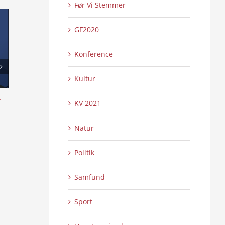
Før Vi Stemmer
GF2020
Konference
Kultur
l
Skansen lyser op – Internationalt Tattoo
Æ uchs ouer å sy
KV 2021
Show 2:2
4:16
0 Kommentarer
0 
21/07/2026
|
21/07/2026
|
Natur
Politik
Samfund
Sport