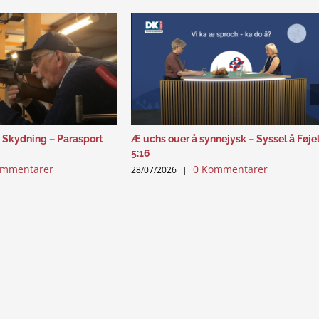
 Skydning – Parasport
Æ uchs ouer å synnejysk – Syssel å Føje
5:16
ommentarer
0 Kommentarer
28/07/2026
|