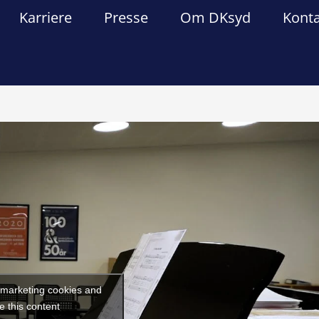
Karriere
Presse
Om DKsyd
Kont
Forrige
Næst
t marketing cookies and
e this content