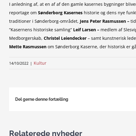
I anledning af, at en af af den gamle kasernes bygninger bliv
reportage om
Sønderborg Kasernes
historie og dens nye funk
traditioner i Sønderborg-området,
Jens
Peter Rasmussen –
tid
“Kasernens historiske samling”
Leif Larsen –
medlem af Slesvig
Medborgerskab,
Christel Leiendecker
– samt kunstnerisk lede
Mette Rasmussen
om Sønderborg Kaserne, der historisk er gåe
Kultur
14/10/2022
|
Del gerne denne fortælling
Relaterede nyheder