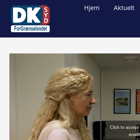
Skip
Hjem
Aktuelt
to
content
View
Larger
Image
Click to accep
enabl