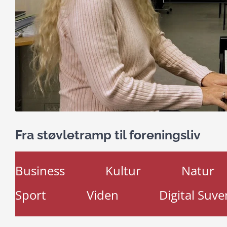
Fra støvletramp til foreningsliv
Business
Kultur
Natur
Sport
Viden
Digital Suve