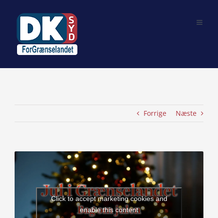
Skip
to
content
Forrige
Næste
View
Larger
Image
Click to accept marketing cookies and
enable this content