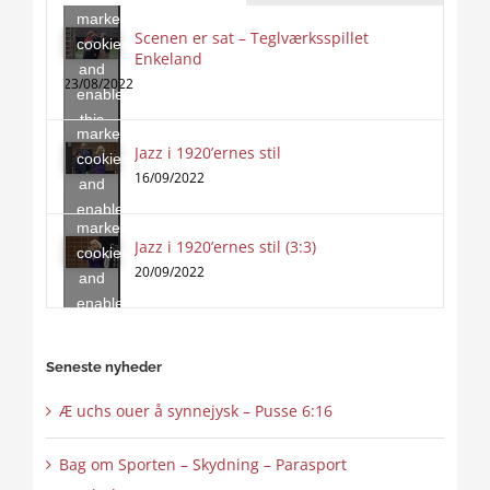
marketing
Scenen er sat – Teglværksspillet
cookies
Enkeland
Click
and
to
23/08/2022
enable
accept
this
marketing
content
Jazz i 1920’ernes stil
Click
cookies
to
16/09/2022
and
accept
enable
marketing
this
Jazz i 1920’ernes stil (3:3)
cookies
content
20/09/2022
and
enable
this
content
Seneste nyheder
Æ uchs ouer å synnejysk – Pusse 6:16
Bag om Sporten – Skydning – Parasport