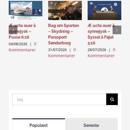
Æ uchs ouer å
Bag om Sporten
Æ uchs ouer å
S
synnejysk –
– Skydning –
synnejysk –
–
Pusse 6:16
Parasport
Syssel å Føjel
T
Sønderborg
5:16
0
04/08/2026
|
2
0
0
Kommentarer
K
31/07/2026
|
28/07/2026
|
Kommentarer
Kommentarer
Search
for:
Click
to
Populært
Seneste
accept