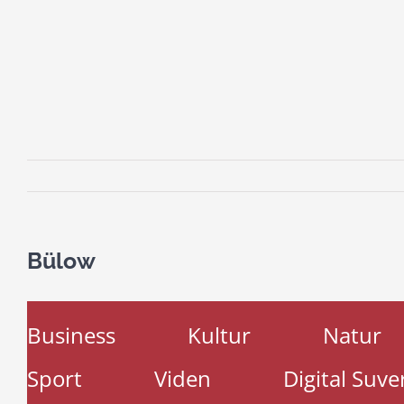
Bülow
Business
Kultur
Natur
Sport
Viden
Digital Suve