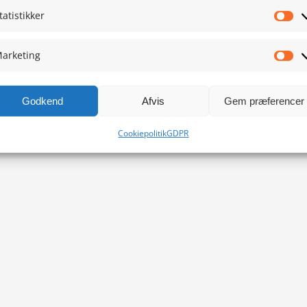
tatistikker
Sta
arketing
Ma
Godkend
Afvis
Gem præferencer
Cookiepolitik
GDPR