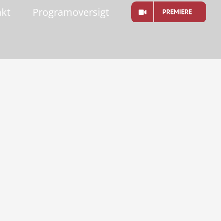
akt
Programoversigt
PREMIERE