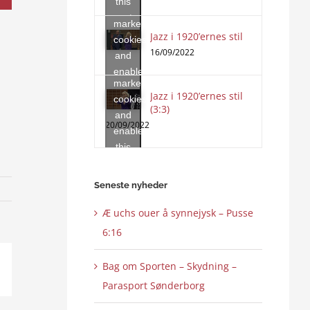
this
accept
content
marketing
Jazz i 1920’ernes stil
Click
cookies
to
16/09/2022
and
accept
enable
marketing
this
Jazz i 1920’ernes stil
cookies
content
(3:3)
and
20/09/2022
enable
this
content
Seneste nyheder
Æ uchs ouer å synnejysk – Pusse
6:16
Bag om Sporten – Skydning –
ail
Parasport Sønderborg