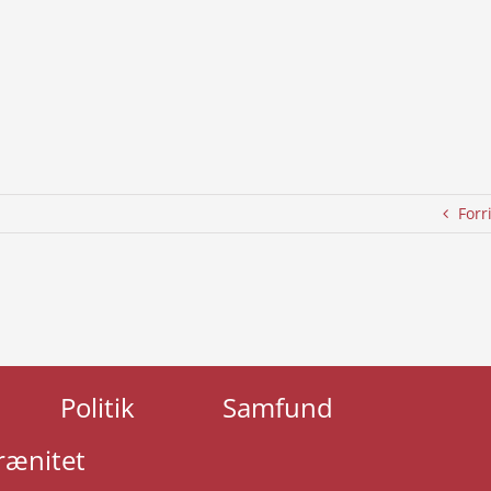
Forr
Politik
Samfund
rænitet