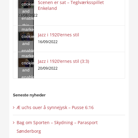
Scenen er sat – Teglværksspillet
cookies
Enkeland
Click
and
to
23/08/2022
enable
accept
this
marketing
content
Jazz i 1920’ernes stil
Click
cookies
to
16/09/2022
and
accept
enable
marketing
this
Jazz i 1920’ernes stil (3:3)
cookies
content
20/09/2022
and
enable
this
content
Seneste nyheder
Æ uchs ouer å synnejysk – Pusse 6:16
Bag om Sporten – Skydning – Parasport
Sønderborg