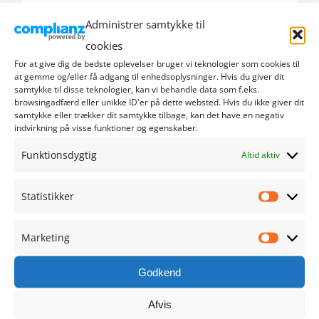
Administrer samtykke til
september 2024
cookies
august 2024
For at give dig de bedste oplevelser bruger vi teknologier som cookies til
at gemme og/eller få adgang til enhedsoplysninger. Hvis du giver dit
samtykke til disse teknologier, kan vi behandle data som f.eks.
juli 2024
browsingadfærd eller unikke ID'er på dette websted. Hvis du ikke giver dit
samtykke eller trækker dit samtykke tilbage, kan det have en negativ
indvirkning på visse funktioner og egenskaber.
juni 2024
Funktionsdygtig
Altid aktiv
maj 2024
Statistikker
april 2024
Statistik
marts 2024
Marketing
Marketi
februar 2024
Godkend
januar 2024
Afvis