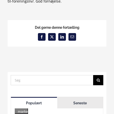
til-foreningsliv/. God fornøjelse.
Del gerne denne fortælling
Facebook
X
LinkedIn
Email
Search
for:
Click
to
Populært
Seneste
accept
marketing