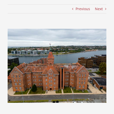
Previous
Next
View
Larger
Image