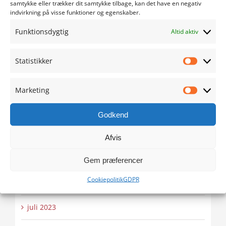
samtykke eller trækker dit samtykke tilbage, kan det have en negativ
marts 2024
indvirkning på visse funktioner og egenskaber.
Funktionsdygtig
Altid aktiv
februar 2024
januar 2024
Statistikker
Statistik
december 2023
Marketing
Marketi
november 2023
Godkend
oktober 2023
Afvis
september 2023
Gem præferencer
Cookiepolitik
GDPR
august 2023
juli 2023