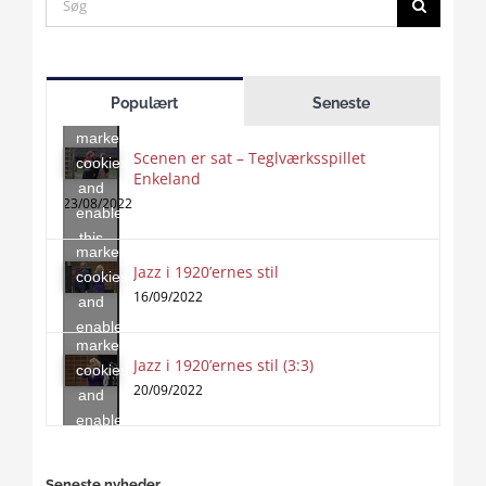
for:
Click
to
Populært
Seneste
accept
marketing
Scenen er sat – Teglværksspillet
cookies
Enkeland
Click
and
to
23/08/2022
enable
accept
this
marketing
content
Jazz i 1920’ernes stil
Click
cookies
to
16/09/2022
and
accept
enable
marketing
this
Jazz i 1920’ernes stil (3:3)
cookies
content
20/09/2022
and
enable
this
content
Seneste nyheder