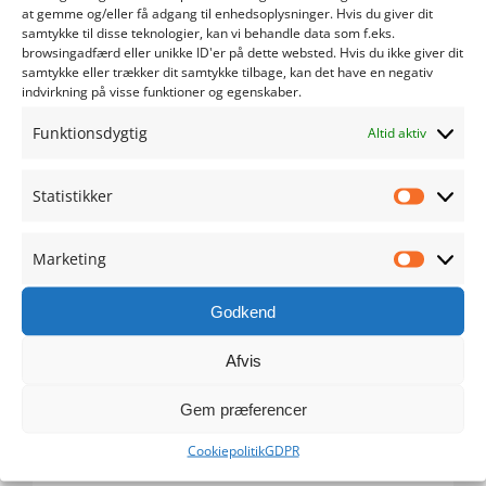
at gemme og/eller få adgang til enhedsoplysninger. Hvis du giver dit
samtykke til disse teknologier, kan vi behandle data som f.eks.
maj 2024
browsingadfærd eller unikke ID'er på dette websted. Hvis du ikke giver dit
samtykke eller trækker dit samtykke tilbage, kan det have en negativ
indvirkning på visse funktioner og egenskaber.
april 2024
Funktionsdygtig
Altid aktiv
marts 2024
Statistikker
februar 2024
Statistik
januar 2024
Marketing
Marketi
december 2023
Godkend
Afvis
november 2023
Gem præferencer
oktober 2023
Cookiepolitik
GDPR
september 2023