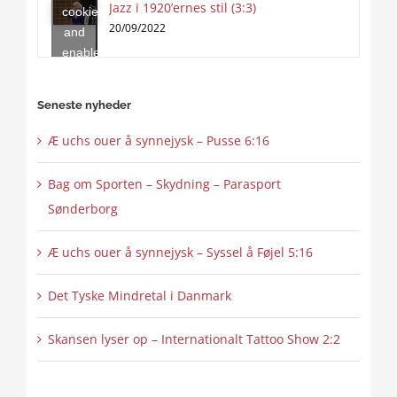
Jazz i 1920’ernes stil (3:3)
cookies
content
20/09/2022
and
enable
this
content
Seneste nyheder
Æ uchs ouer å synnejysk – Pusse 6:16
Bag om Sporten – Skydning – Parasport
Sønderborg
Æ uchs ouer å synnejysk – Syssel å Føjel 5:16
Det Tyske Mindretal i Danmark
Skansen lyser op – Internationalt Tattoo Show 2:2