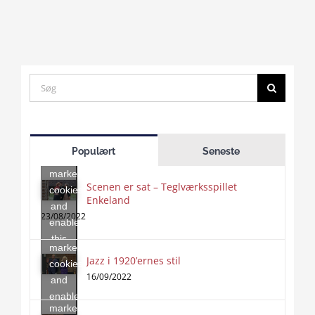
Search
for:
Click
to
Populært
Seneste
accept
marketing
Scenen er sat – Teglværksspillet
cookies
Enkeland
Click
and
to
23/08/2022
enable
accept
this
marketing
content
Jazz i 1920’ernes stil
Click
cookies
to
16/09/2022
and
accept
enable
marketing
this