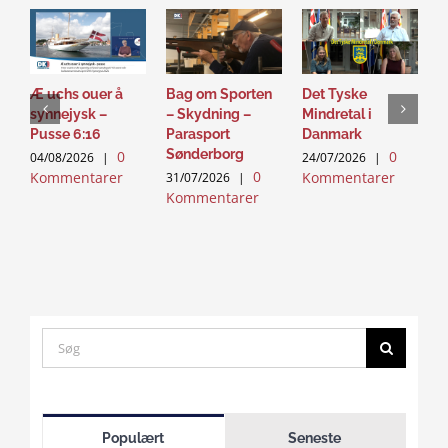
Æ uchs ouer å
Bag om Sporten
Det Tyske
D
synnejysk –
– Skydning –
Mindretal i
J
Pusse 6:16
Parasport
Danmark
2
Sønderborg
0
0
K
04/08/2026
|
24/07/2026
|
0
Kommentarer
Kommentarer
31/07/2026
|
Kommentarer
Search
for:
Click
to
Populært
Seneste
accept