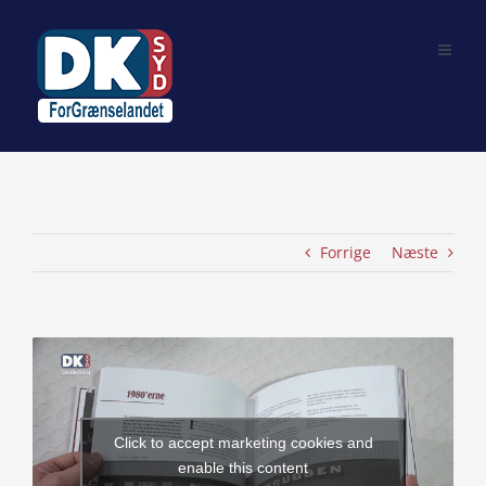
Skip
to
content
Forrige
Næste
View
Larger
Image
Click to accept marketing cookies and
enable this content