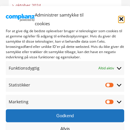
oktober 2024
Administrer samtykke til
september 2024
cookies
For at give dig de bedste oplevelser bruger vi teknologier som cookies til
august 2024
at gemme og/eller få adgang til enhedsoplysninger. Hvis du giver dit
samtykke til disse teknologier, kan vi behandle data som f.eks.
browsingadfærd eller unikke ID'er på dette websted. Hvis du ikke giver dit
juli 2024
samtykke eller trækker dit samtykke tilbage, kan det have en negativ
indvirkning på visse funktioner og egenskaber.
juni 2024
Funktionsdygtig
Altid aktiv
maj 2024
Statistikker
Statistik
april 2024
Marketing
marts 2024
Marketi
Godkend
februar 2024
Afvis