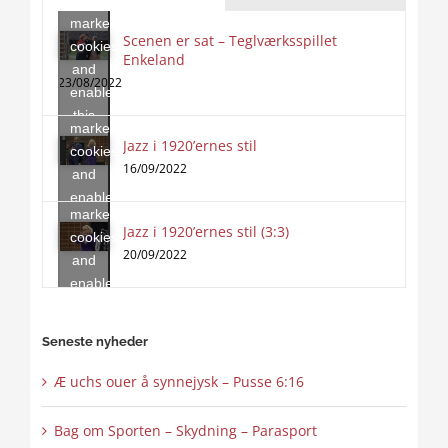
marketing
Scenen er sat – Teglværksspillet
cookies
Enkeland
Click
and
to
23/08/2022
enable
accept
this
marketing
content
Jazz i 1920’ernes stil
Click
cookies
to
16/09/2022
and
accept
enable
marketing
this
Jazz i 1920’ernes stil (3:3)
cookies
content
20/09/2022
and
enable
this
content
Seneste nyheder
Æ uchs ouer å synnejysk – Pusse 6:16
Bag om Sporten – Skydning – Parasport