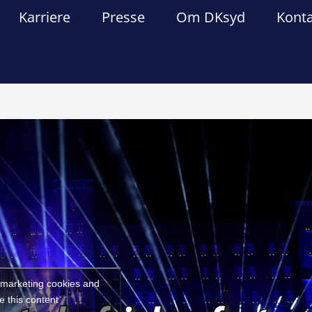
Karriere
Presse
Om DKsyd
Kont
Forrige
Næst
t marketing cookies and
e this content