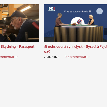
 Skydning – Parasport
Æ uchs ouer å synnejysk – Syssel å Føje
5:16
ommentarer
0 Kommentarer
28/07/2026
|