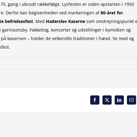
75. gang i ubrudt rækkefølge. Lysfesten er siden opstarten i 1950
gere. Derfor kan begivenheden ved markeringen af
80-året for
e befrielsesfest
. Med
Haderslev Kaserne
som omdrejningspunkt 
garnisonsby. Fakkeltog, koncerter og udstillinger i bymidten og
t på kasernen – holder de velkendte traditioner i hævd. Se med og
fest.
Facebook
X
LinkedIn
Em