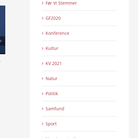
Før Vi Stemmer
GF2020
Konference
Kultur
l
Skansen lyser op – Internationalt Tattoo
Æ uchs ouer å sy
KV 2021
Show 2:2
4:16
0 Kommentarer
0 
21/07/2026
|
21/07/2026
|
Natur
Politik
Samfund
Sport