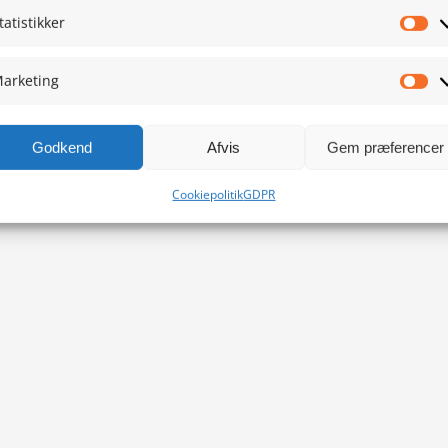
tatistikker
Sta
arketing
Ma
Godkend
Afvis
Gem præferencer
Cookiepolitik
GDPR