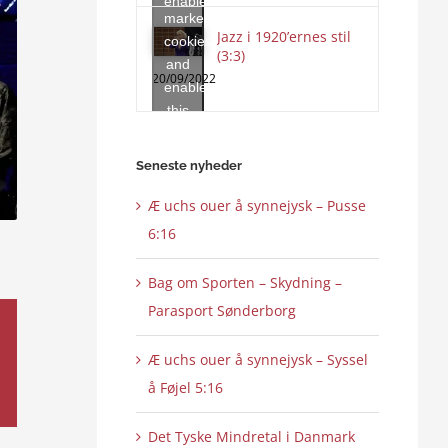
enable
marketing
this
Jazz i 1920’ernes stil
cookies
content
(3:3)
and
20/09/2022
enable
this
content
Seneste nyheder
Æ uchs ouer å synnejysk – Pusse
6:16
Bag om Sporten – Skydning –
Parasport Sønderborg
Æ uchs ouer å synnejysk – Syssel
å Føjel 5:16
Det Tyske Mindretal i Danmark