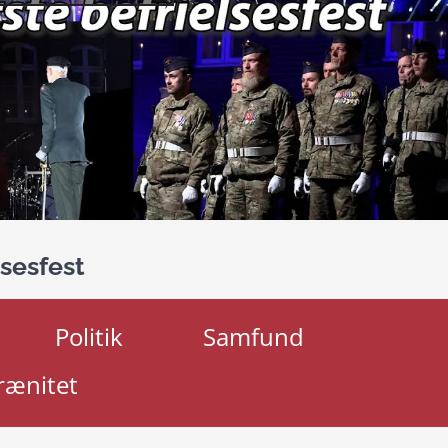
sesfest
Politik
Samfund
rænitet