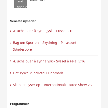
20/09/2022
and
enable
this
content
Seneste nyheder
Æ uchs ouer å synnejysk – Pusse 6:16
Bag om Sporten – Skydning – Parasport
Sønderborg
Æ uchs ouer å synnejysk – Syssel å Føjel 5:16
Det Tyske Mindretal i Danmark
Skansen lyser op – Internationalt Tattoo Show 2:2
Programmer