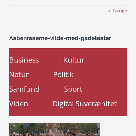
Forrige
Aabenraaerne-vilde-med-gadeteater
Business
Kultur
Natur
Politik
Samfund
Sport
Viden
Digital Suverænitet