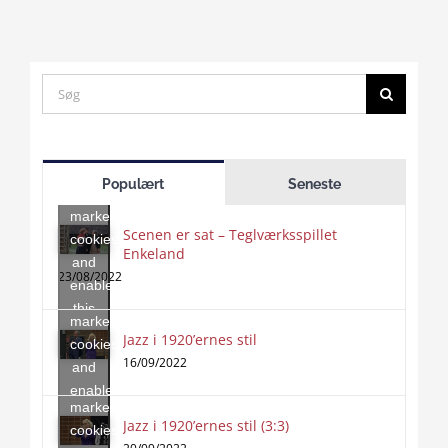
Search
for:
Click
to
Populært
Seneste
accept
marketing
Scenen er sat – Teglværksspillet
cookies
Enkeland
Click
and
to
23/08/2022
enable
accept
this
marketing
content
Jazz i 1920’ernes stil
Click
cookies
to
16/09/2022
and
accept
enable
marketing
this
Jazz i 1920’ernes stil (3:3)
cookies
content