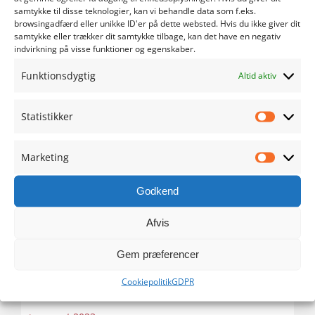
maj 2024
samtykke til disse teknologier, kan vi behandle data som f.eks.
browsingadfærd eller unikke ID'er på dette websted. Hvis du ikke giver dit
samtykke eller trækker dit samtykke tilbage, kan det have en negativ
april 2024
indvirkning på visse funktioner og egenskaber.
Funktionsdygtig
marts 2024
Altid aktiv
februar 2024
Statistikker
Statistik
januar 2024
Marketing
Marketi
december 2023
Godkend
november 2023
Afvis
oktober 2023
Gem præferencer
Cookiepolitik
GDPR
september 2023