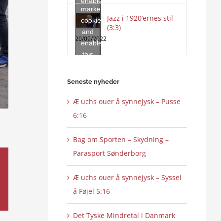
enable
marketing
this
Jazz i 1920’ernes stil
cookies
content
(3:3)
and
20/09/2022
enable
this
content
Seneste nyheder
Æ uchs ouer å synnejysk – Pusse
6:16
Bag om Sporten – Skydning –
Parasport Sønderborg
Æ uchs ouer å synnejysk – Syssel
å Føjel 5:16
Det Tyske Mindretal i Danmark