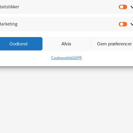
tatistikker
Sta
arketing
Ma
Godkend
Afvis
Gem præferencer
Cookiepolitik
GDPR