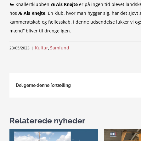
🏍 Knallertklubben
Æ Als Knejte
er på ingen tid blevet lands
hos
Æ Als Knejte
. En klub, hvor man hygger sig, har det sjo
kammeratskab og fællesskab. I denne udsendelse lukker vi ogs
mænd” bliver til drenge igen.
Kultur
Samfund
23/05/2023
|
,
Del gerne denne fortælling
Relaterede nyheder