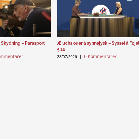
 Skydning – Parasport
Æ uchs ouer å synnejysk – Syssel å Føje
5:16
ommentarer
0 Kommentarer
28/07/2026
|