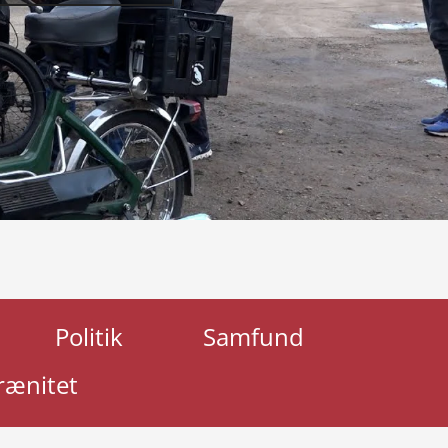
Politik
Samfund
rænitet