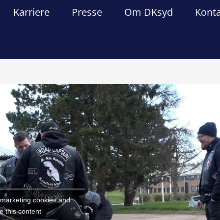
Karriere
Presse
Om DKsyd
Kont
Forrige
Næst
t marketing cookies and
e this content