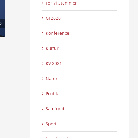
Før Vi Stemmer
GF2020
Konference
l
Det Tyske Mindretal i Danmark
Skansen lyser op 
Kultur
Show 2:2
0 Kommentarer
24/07/2026
|
0 
21/07/2026
|
KV 2021
Natur
Politik
Samfund
Sport