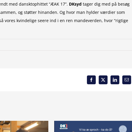
kendt med dansktophittet “ÆAK 17”.
DKsyd
tager dig med på besøg
vt sammen, og støtter hinanden. Og hvor man hylder værdier som
å vores kvindelige seere ind i en ren mandeverden, hvor “rigtige
Facebook
X
LinkedIn
Em