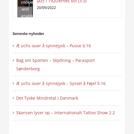
Jazz i 1920’ernes stil (3:3)
cookies
content
20/09/2022
and
enable
this
content
Seneste nyheder
Æ uchs ouer å synnejysk – Pusse 6:16
Bag om Sporten – Skydning – Parasport
Sønderborg
Æ uchs ouer å synnejysk – Syssel å Føjel 5:16
Det Tyske Mindretal i Danmark
Skansen lyser op – Internationalt Tattoo Show 2:2