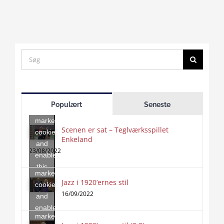
Search
for:
Click
to
Populært
Seneste
accept
marketing
Scenen er sat – Teglværksspillet
cookies
Enkeland
Click
and
to
23/08/2022
enable
accept
this
marketing
content
Jazz i 1920’ernes stil
Click
cookies
to
16/09/2022
and
accept
enable
marketing
this