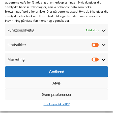
at gemme og/eller få adgang til enhedsoplysninger. Hvis du giver dit
samtykke til disse teknologier, kan vi behandle data som f.eks.
maj 2024
browsingadfærd eller unikke ID'er på dette websted. Hvis du ikke giver dit
samtykke eller trækker dit samtykke tilbage, kan det have en negativ
indvirkning på visse funktioner og egenskaber.
april 2024
Funktionsdygtig
Altid aktiv
marts 2024
Statistikker
februar 2024
Statistik
januar 2024
Marketing
Marketi
december 2023
Godkend
november 2023
Afvis
Gem præferencer
oktober 2023
Cookiepolitik
GDPR
september 2023