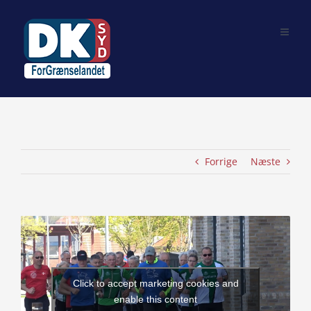
Skip
to
content
Forrige
Næste
View
Larger
Image
Click to accept marketing cookies and
enable this content