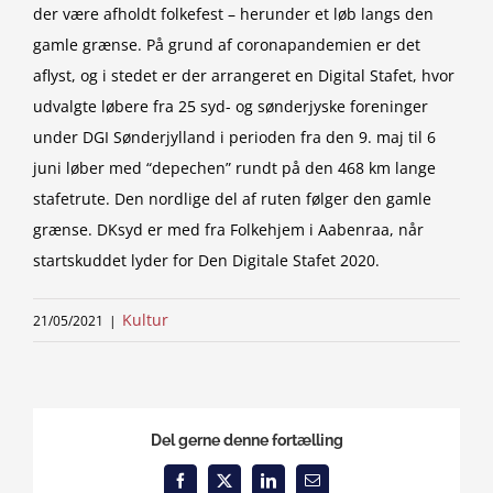
der være afholdt folkefest – herunder et løb langs den
gamle grænse. På grund af coronapandemien er det
aflyst, og i stedet er der arrangeret en Digital Stafet, hvor
udvalgte løbere fra 25 syd- og sønderjyske foreninger
under DGI Sønderjylland i perioden fra den 9. maj til 6
juni løber med “depechen” rundt på den 468 km lange
stafetrute. Den nordlige del af ruten følger den gamle
grænse. DKsyd er med fra Folkehjem i Aabenraa, når
startskuddet lyder for Den Digitale Stafet 2020.
Kultur
21/05/2021
|
Del gerne denne fortælling
Facebook
X
LinkedIn
Email