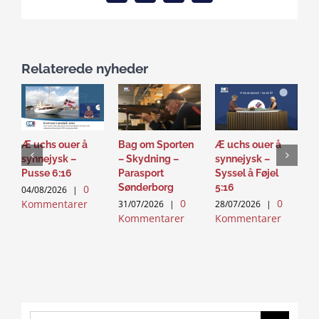
Relaterede nyheder
Æ uchs ouer å
Bag om Sporten
Æ uchs ouer å
S
synnejysk –
– Skydning –
synnejysk –
–
Pusse 6:16
Parasport
Syssel å Føjel
T
Sønderborg
5:16
0
04/08/2026
|
2
0
0
Kommentarer
K
31/07/2026
|
28/07/2026
|
Kommentarer
Kommentarer