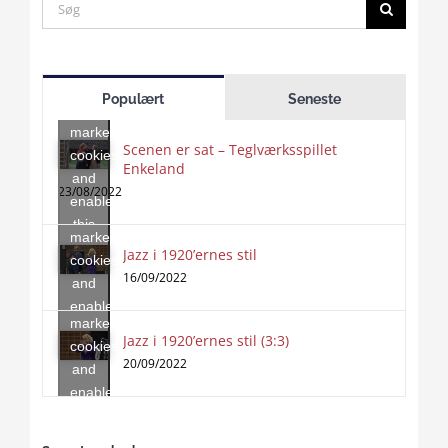
Search
for:
Click
to
Populært
Seneste
accept
marketing
Scenen er sat – Teglværksspillet
cookies
Enkeland
Click
and
to
23/08/2022
enable
accept
this
marketing
content
Jazz i 1920’ernes stil
Click
cookies
to
16/09/2022
and
accept
enable
marketing
this
Jazz i 1920’ernes stil (3:3)
cookies
content
20/09/2022
and
enable
this
content