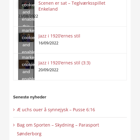
Scenen er sat – Teglværksspillet
cookies
Enkeland
Click
and
to
23/08/2022
enable
accept
this
marketing
content
Jazz i 1920’ernes stil
Click
cookies
to
16/09/2022
and
accept
enable
marketing
this
Jazz i 1920’ernes stil (3:3)
cookies
content
20/09/2022
and
enable
this
content
Seneste nyheder
Æ uchs ouer å synnejysk – Pusse 6:16
Bag om Sporten – Skydning – Parasport
Sønderborg