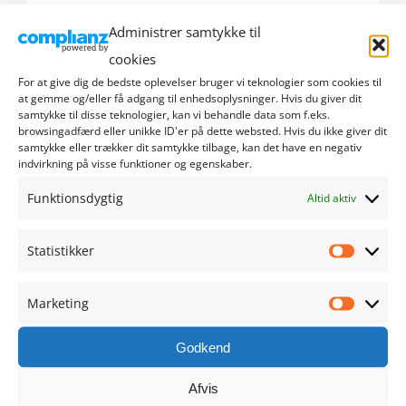
Administrer samtykke til
september 2024
cookies
august 2024
For at give dig de bedste oplevelser bruger vi teknologier som cookies til
at gemme og/eller få adgang til enhedsoplysninger. Hvis du giver dit
samtykke til disse teknologier, kan vi behandle data som f.eks.
juli 2024
browsingadfærd eller unikke ID'er på dette websted. Hvis du ikke giver dit
samtykke eller trækker dit samtykke tilbage, kan det have en negativ
indvirkning på visse funktioner og egenskaber.
juni 2024
Funktionsdygtig
Altid aktiv
maj 2024
Statistikker
april 2024
Statistik
marts 2024
Marketing
Marketi
februar 2024
Godkend
januar 2024
Afvis