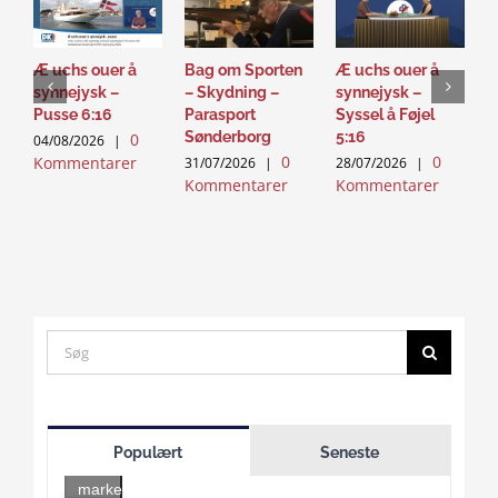
Æ uchs ouer å
Bag om Sporten
Æ uchs ouer å
S
synnejysk –
– Skydning –
synnejysk –
–
Pusse 6:16
Parasport
Syssel å Føjel
T
Sønderborg
5:16
0
04/08/2026
|
2
0
0
Kommentarer
K
31/07/2026
|
28/07/2026
|
Kommentarer
Kommentarer
Search
for:
Click
to
Populært
Seneste
accept
marketing