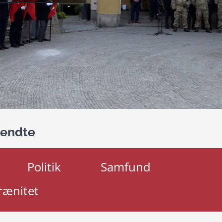
sendte
Politik
Samfund
rænitet