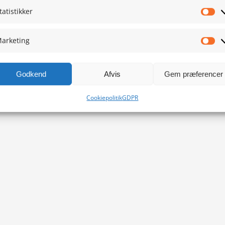
tatistikker
Sta
arketing
Ma
Godkend
Afvis
Gem præferencer
Cookiepolitik
GDPR