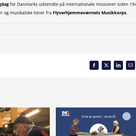
gdag
for Danmarks udsendte på internationale missioner siden 19
er og musikalske toner fra
Flyverhjemmeværnets Musikkorps
.
Facebook
X
LinkedIn
Em