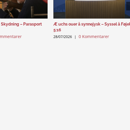
 Skydning – Parasport
Æ uchs ouer å synnejysk – Syssel å Føje
5:16
ommentarer
0 Kommentarer
28/07/2026
|