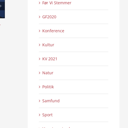
Før Vi Stemmer
GF2020
l
Skansen lyser op – Internationalt Tattoo
Æ uchs ouer å sy
Show 2:2
4:16
Konference
0 Kommentarer
0 
21/07/2026
|
21/07/2026
|
Kultur
KV 2021
Natur
Politik
Samfund
Sport