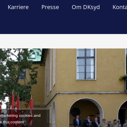
Karriere
Presse
Om DKsyd
Kont
Forrige
Næst
t marketing cookies and
e this content