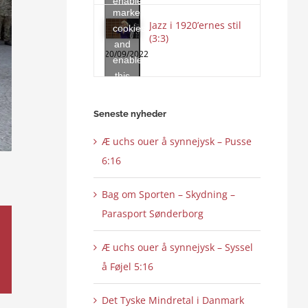
enable
marketing
this
Jazz i 1920’ernes stil
cookies
content
(3:3)
and
20/09/2022
enable
this
content
Seneste nyheder
Æ uchs ouer å synnejysk – Pusse
6:16
Bag om Sporten – Skydning –
Parasport Sønderborg
Æ uchs ouer å synnejysk – Syssel
å Føjel 5:16
Det Tyske Mindretal i Danmark