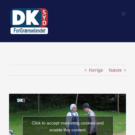
Skip
to
content
Forrige
Næste
View
Larger
Image
Click to accept marketing cookies and
enable this content