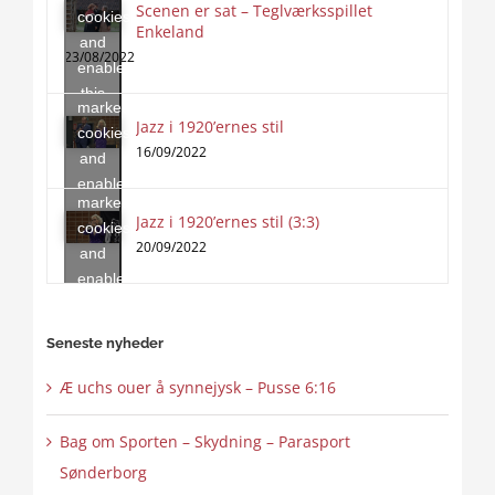
Scenen er sat – Teglværksspillet
cookies
Enkeland
Click
and
to
23/08/2022
enable
accept
this
marketing
content
Jazz i 1920’ernes stil
Click
cookies
to
16/09/2022
and
accept
enable
marketing
this
Jazz i 1920’ernes stil (3:3)
cookies
content
20/09/2022
and
enable
this
content
Seneste nyheder
Æ uchs ouer å synnejysk – Pusse 6:16
Bag om Sporten – Skydning – Parasport
Sønderborg