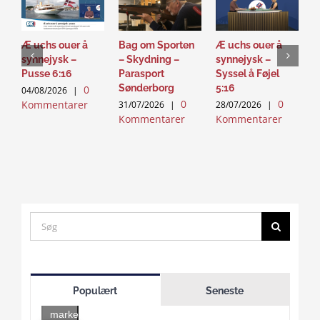
Æ uchs ouer å
Bag om Sporten
Æ uchs ouer å
S
synnejysk –
– Skydning –
synnejysk –
–
Pusse 6:16
Parasport
Syssel å Føjel
T
Sønderborg
5:16
0
04/08/2026
|
2
0
0
Kommentarer
K
31/07/2026
|
28/07/2026
|
Kommentarer
Kommentarer
Search
for:
Click
to
Populært
Seneste
accept
marketing