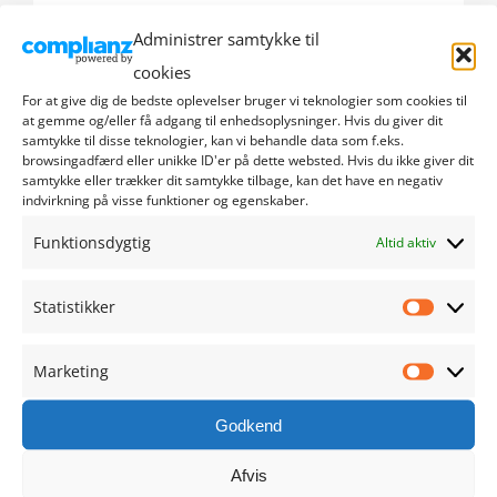
Administrer samtykke til
september 2024
cookies
august 2024
For at give dig de bedste oplevelser bruger vi teknologier som cookies til
at gemme og/eller få adgang til enhedsoplysninger. Hvis du giver dit
samtykke til disse teknologier, kan vi behandle data som f.eks.
juli 2024
browsingadfærd eller unikke ID'er på dette websted. Hvis du ikke giver dit
samtykke eller trækker dit samtykke tilbage, kan det have en negativ
indvirkning på visse funktioner og egenskaber.
juni 2024
Funktionsdygtig
Altid aktiv
maj 2024
Statistikker
april 2024
Statistik
marts 2024
Marketing
Marketi
februar 2024
Godkend
januar 2024
Afvis