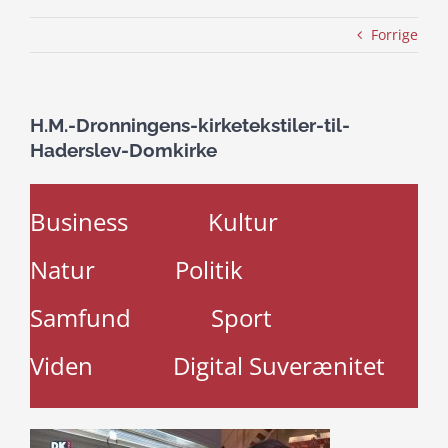
Forrige
H.M.-Dronningens-kirketekstiler-til-
Haderslev-Domkirke
Business
Kultur
Natur
Politik
Samfund
Sport
Viden
Digital Suverænitet