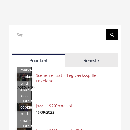
Search
for:
Click
to
Populært
Seneste
accept
marketing
Scenen er sat – Teglværksspillet
cookies
Enkeland
Click
and
to
23/08/2022
enable
accept
this
marketing
content
Jazz i 1920’ernes stil
Click
cookies
to
16/09/2022
and
accept
enable
marketing
this