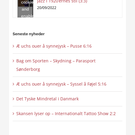
Jazz i 1920’ernes stil (3:3)
cookies
content
20/09/2022
and
enable
this
content
Seneste nyheder
Æ uchs ouer å synnejysk – Pusse 6:16
Bag om Sporten – Skydning – Parasport
Sønderborg
Æ uchs ouer å synnejysk – Syssel å Føjel 5:16
Det Tyske Mindretal i Danmark
Skansen lyser op – Internationalt Tattoo Show 2:2