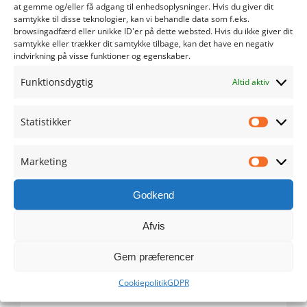
at gemme og/eller få adgang til enhedsoplysninger. Hvis du giver dit
samtykke til disse teknologier, kan vi behandle data som f.eks.
maj 2024
browsingadfærd eller unikke ID'er på dette websted. Hvis du ikke giver dit
samtykke eller trækker dit samtykke tilbage, kan det have en negativ
indvirkning på visse funktioner og egenskaber.
april 2024
Funktionsdygtig
Altid aktiv
marts 2024
Statistikker
februar 2024
Statistik
januar 2024
Marketing
Marketi
december 2023
Godkend
november 2023
Afvis
Gem præferencer
oktober 2023
Cookiepolitik
GDPR
september 2023