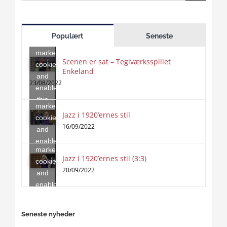
for:
Click
to
Populært
Seneste
accept
marketing
Scenen er sat – Teglværksspillet
cookies
Enkeland
Click
and
to
23/08/2022
enable
accept
this
marketing
content
Jazz i 1920’ernes stil
Click
cookies
to
16/09/2022
and
accept
enable
marketing
this
Jazz i 1920’ernes stil (3:3)
cookies
content
20/09/2022
and
enable
this
content
Seneste nyheder