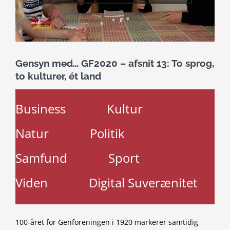
Gensyn med… GF2020 – afsnit 13: To sprog,
to kulturer, ét land
Business
Kultur
Natur
Politik
Samfund
Sport
Viden
Digital Suverænitet
100-året for Genforeningen i 1920 markerer samtidig