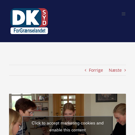
Skip
to
content
Forrige
Næste
View
Larger
Image
Click to accept marketing cookies and
enable this content