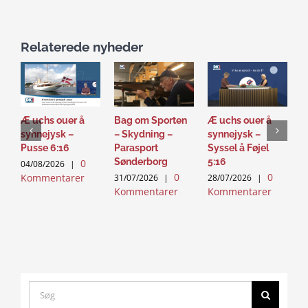
Relaterede nyheder
Æ uchs ouer å
Bag om Sporten
Æ uchs ouer å
S
synnejysk –
– Skydning –
synnejysk –
–
Pusse 6:16
Parasport
Syssel å Føjel
T
Sønderborg
5:16
0
04/08/2026
|
2
0
0
Kommentarer
K
31/07/2026
|
28/07/2026
|
Kommentarer
Kommentarer
Search