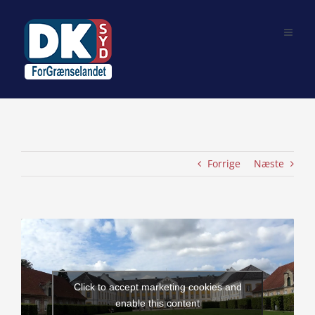
Skip
to
content
Forrige
Næste
View
Larger
Image
Click to accept marketing cookies and
enable this content