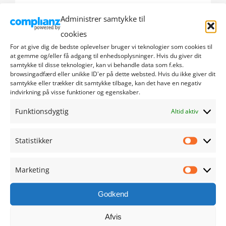
Administrer samtykke til
september 2024
cookies
august 2024
For at give dig de bedste oplevelser bruger vi teknologier som cookies til
at gemme og/eller få adgang til enhedsoplysninger. Hvis du giver dit
samtykke til disse teknologier, kan vi behandle data som f.eks.
juli 2024
browsingadfærd eller unikke ID'er på dette websted. Hvis du ikke giver dit
samtykke eller trækker dit samtykke tilbage, kan det have en negativ
indvirkning på visse funktioner og egenskaber.
juni 2024
Funktionsdygtig
Altid aktiv
maj 2024
Statistikker
april 2024
Statistik
marts 2024
Marketing
Marketi
februar 2024
Godkend
Afvis
januar 2024