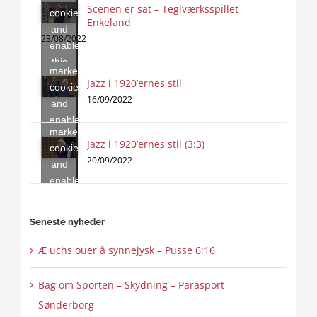
Scenen er sat – Teglværksspillet
cookies
Enkeland
Click
and
to
23/08/2022
enable
accept
this
marketing
content
Jazz i 1920’ernes stil
Click
cookies
to
16/09/2022
and
accept
enable
marketing
this
Jazz i 1920’ernes stil (3:3)
cookies
content
20/09/2022
and
enable
this
content
Seneste nyheder
Æ uchs ouer å synnejysk – Pusse 6:16
Bag om Sporten – Skydning – Parasport
Sønderborg