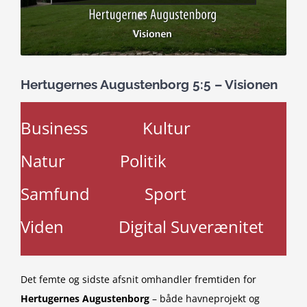
Hertugernes Augustenborg 5:5 – Visionen
Business
Kultur
Natur
Politik
Samfund
Sport
Viden
Digital Suverænitet
Det femte og sidste afsnit omhandler fremtiden for
Hertugernes Augustenborg
– både havneprojekt og