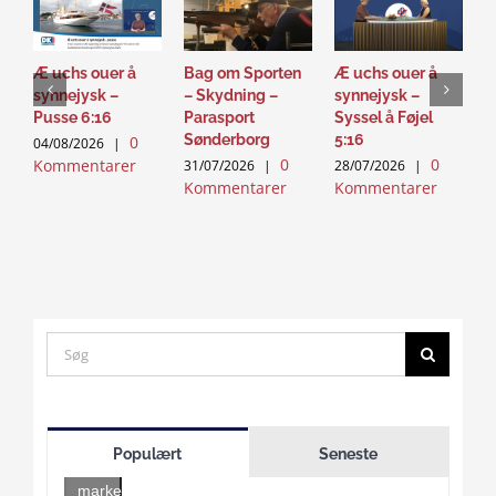
Æ uchs ouer å
Bag om Sporten
Æ uchs ouer å
S
synnejysk –
– Skydning –
synnejysk –
–
Pusse 6:16
Parasport
Syssel å Føjel
T
Sønderborg
5:16
0
04/08/2026
|
2
0
0
Kommentarer
K
31/07/2026
|
28/07/2026
|
Kommentarer
Kommentarer
Search
for:
Click
to
Populært
Seneste
accept
marketing