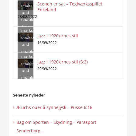
Scenen er sat – Teglværksspillet
cookies
Enkeland
Click
and
to
23/08/2022
enable
accept
this
marketing
content
Jazz i 1920’ernes stil
Click
cookies
to
16/09/2022
and
accept
enable
marketing
this
Jazz i 1920’ernes stil (3:3)
cookies
content
20/09/2022
and
enable
this
content
Seneste nyheder
Æ uchs ouer å synnejysk – Pusse 6:16
Bag om Sporten – Skydning – Parasport
Sønderborg