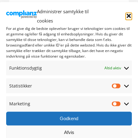
Administrer samtykke til
september 2024
cookies
august 2024
For at give dig de bedste oplevelser bruger vi teknologier som cookies til
at gemme og/eller få adgang til enhedsoplysninger. Hvis du giver dit
samtykke til disse teknologier, kan vi behandle data som f.eks.
juli 2024
browsingadfærd eller unikke ID'er på dette websted. Hvis du ikke giver dit
samtykke eller trækker dit samtykke tilbage, kan det have en negativ
indvirkning på visse funktioner og egenskaber.
juni 2024
Funktionsdygtig
Altid aktiv
maj 2024
Statistikker
april 2024
Statistik
marts 2024
Marketing
Marketi
februar 2024
Godkend
Afvis
januar 2024