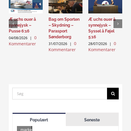
Æ uchs ouer å
Bag om Sporten
Æ uchs ouer å
S
synnejysk –
– Skydning –
synnejysk –
–
Pusse 6:16
Parasport
Syssel å Føjel
T
Sønderborg
5:16
0
04/08/2026
|
2
0
0
Kommentarer
K
31/07/2026
|
28/07/2026
|
Kommentarer
Kommentarer
Search
for:
Click
to
Populært
Seneste
accept
marketing