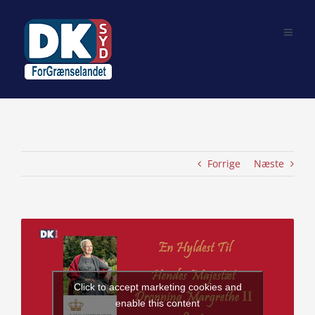
Skip
to
content
Forrige
Næste
View
Larger
Image
Click to accept marketing cookies and
enable this content